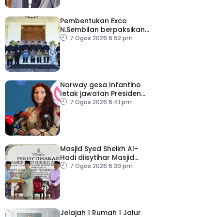
Pembentukan Exco
N.Sembilan berpaksikan
cekap, integriti dan kerja
7 Ogos 2026 6:52 pm
berpasukan – MB
Norway gesa Infantino
letak jawatan Presiden
FIFA
7 Ogos 2026 6:41 pm
Masjid Syed Sheikh Al-
Hadi diisytihar Masjid
Pelancongan Negeri
7 Ogos 2026 6:39 pm
P.Pinang
Jelajah 1 Rumah 1 Jalur