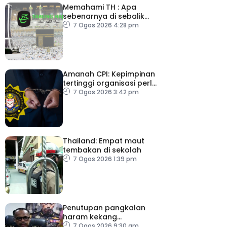
Memahami TH : Apa
sebenarnya di sebalik
angka
7 Ogos 2026 4:28 pm
Amanah CPI: Kepimpinan
tertinggi organisasi perlu
pacu reformasi radikal
7 Ogos 2026 3:42 pm
Thailand: Empat maut
tembakan di sekolah
7 Ogos 2026 1:39 pm
Penutupan pangkalan
haram kekang
penyeludupan di
7 Ogos 2026 9:30 am