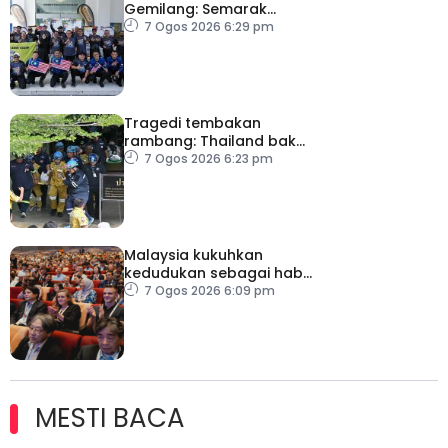
Gemilang: Semarak
semangat patriotisme
7 Ogos 2026 6:29 pm
rakyat
Tragedi tembakan
rambang: Thailand bakal
umum pelan tindakan
7 Ogos 2026 6:23 pm
kesihatan mental
Malaysia kukuhkan
kedudukan sebagai hab
acara perniagaan
7 Ogos 2026 6:09 pm
antarabangsa
MESTI BACA