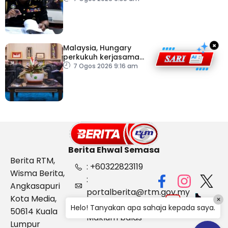
Kelantan
×
Malaysia, Hungary
perkukuh kerjasama
sektor pertanian
7 Ogos 2026 9:16 am
Berita Ehwal Semasa
Berita RTM,
: +60322823119
Wisma Berita,
:
Angkasapuri
portalberita@rtm.gov.my
Kota Media,
×
: Aduan &
Helo! Tanyakan apa sahaja kepada saya.
50614 Kuala
Maklum balas
Lumpur