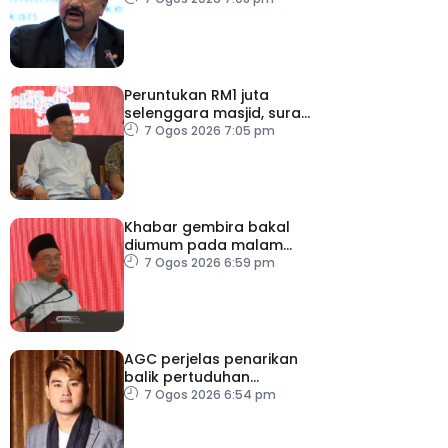
Peruntukan RM1 juta
selenggara masjid, surau
kem ATM Melaka
7 Ogos 2026 7:05 pm
Khabar gembira bakal
diumum pada malam
ambang merdeka
7 Ogos 2026 6:59 pm
AGC perjelas penarikan
balik pertuduhan
terhadap Nicky Liow
7 Ogos 2026 6:54 pm