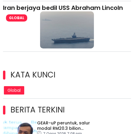
Iran berjaya bedil USS Abraham Lincoln
GLOBAL
KATA KUNCI
Global
BERITA TERKINI
GEAR-uP peruntuk, salur
modal RM20.3 bilion
dalam ekonomi domestik
7 Ogos 2026 7:08 pm