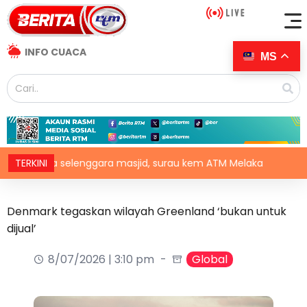
INFO CUACA
MS
juta selenggara masjid, surau kem ATM Melaka
TERKINI
Khabar 
Denmark tegaskan wilayah Greenland ‘bukan untuk
dijual’
8/07/2026 | 3:10 pm
Global