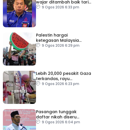
wajar ditambah baik tarik
minat belia orang asli
9 Ogos 2026 6:33 pm
Palestin hargai
ketegasan Malaysia
halang laluan transit ke
9 Ogos 2026 6:29 pm
Israel
Lebih 20,000 pesakit Gaza
terkandas, rayu
pemindahan segera
9 Ogos 2026 6:23 pm
Pasangan tunggak
daftar nikah diseru
dapatkan khidmat
9 Ogos 2026 6:04 pm
nasihat