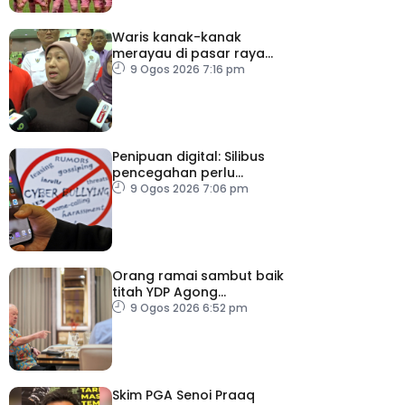
Waris kanak-kanak
merayau di pasar raya
Terengganu diminta
9 Ogos 2026 7:16 pm
tampil
Penipuan digital: Silibus
pencegahan perlu
diperkenalkan – PPIM
9 Ogos 2026 7:06 pm
Orang ramai sambut baik
titah YDP Agong
berhubung RCI TH
9 Ogos 2026 6:52 pm
Skim PGA Senoi Praaq