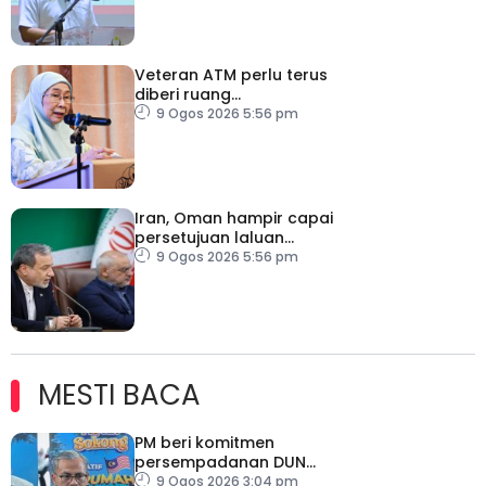
Veteran ATM perlu terus
diberi ruang
menyumbang kepada
9 Ogos 2026 5:56 pm
negara – Wan Azizah
Iran, Oman hampir capai
persetujuan laluan
perkapalan sementara
9 Ogos 2026 5:56 pm
MESTI BACA
PM beri komitmen
persempadanan DUN
Sarawak, minta laporan
9 Ogos 2026 3:04 pm