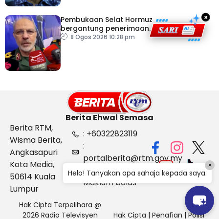
×
Pembukaan Selat Hormuz
bergantung penerimaan
AS – IRGC
8 Ogos 2026 10:28 pm
Berita Ehwal Semasa
Berita RTM,
: +60322823119
Wisma Berita,
:
Angkasapuri
portalberita@rtm.gov.my
Kota Media,
×
: Aduan &
Helo! Tanyakan apa sahaja kepada saya.
50614 Kuala
Maklum balas
Lumpur
Hak Cipta Terpelihara @
2026 Radio Televisyen
Hak Cipta
|
Penafian
|
Polisi