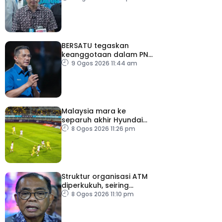
SPR – Datuk Seri Fahmi
BERSATU tegaskan
keanggotaan dalam PN
masih sah
9 Ogos 2026 11:44 am
Malaysia mara ke
separuh akhir Hyundai
ASEAN Cup
8 Ogos 2026 11:26 pm
Struktur organisasi ATM
diperkukuh, seiring
pemodenan aset
8 Ogos 2026 11:10 pm
pertahanan