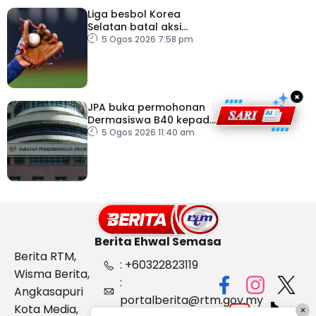
Liga besbol Korea
Selatan batal aksi
susulan gelombang haba
5 Ogos 2026 7:58 pm
×
JPA buka permohonan
Dermasiswa B40 kepada
lepasan SPM
5 Ogos 2026 11:40 am
Berita Ehwal Semasa
Berita RTM,
: +60322823119
Wisma Berita,
:
Angkasapuri
portalberita@rtm.gov.my
Kota Media,
×