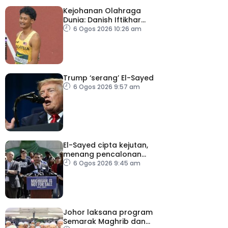
Kejohanan Olahraga
Dunia: Danish Iftikhar
cipta sejarah mara ke
6 Ogos 2026 10:26 am
final 100m
Trump ‘serang’ El-Sayed
6 Ogos 2026 9:57 am
El-Sayed cipta kejutan,
menang pencalonan
Senat AS di Michigan
6 Ogos 2026 9:45 am
Johor laksana program
Semarak Maghrib dan