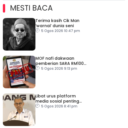
MESTI BACA
Terima kasih Cik Man
‘warnai’ dunia seni
5 Ogos 2026 10:47 pm
MOF nafi dakwaan
pemberian SARA RM100
sempena Hari
5 Ogos 2026 9:13 pm
Kebangsaan
Libat urus platform
media sosial penting
bendung perbuatan
5 Ogos 2026 8:41 pm
‘copycat’