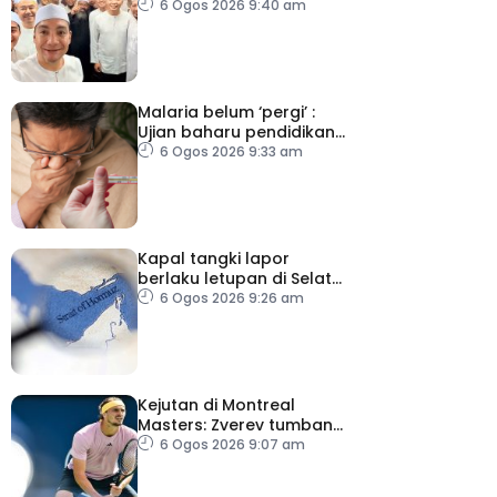
Isyak perkasa solat
6 Ogos 2026 9:40 am
berjemaah
Malaria belum ‘pergi’ :
Ujian baharu pendidikan
perubatan dan sistem
6 Ogos 2026 9:33 am
kesihatan
Kapal tangki lapor
berlaku letupan di Selat
Hormuz ketika Iran-Oman
6 Ogos 2026 9:26 am
berunding
Kejutan di Montreal
Masters: Zverev tumbang,
Auger-Aliasime tarik diri
6 Ogos 2026 9:07 am