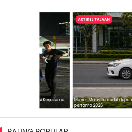
ARTIKEL TAJAAN
lalui Kerjasama
Maxim Malaysia dedah laporan keselamatan
pertama 2026
PALING POPULAR