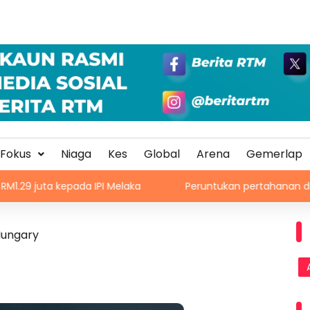
Fokus
Niaga
Kes
Global
Arena
Gemerlap
pada IPI Melaka
Peruntukan pertahanan ditambah dala
Hungary