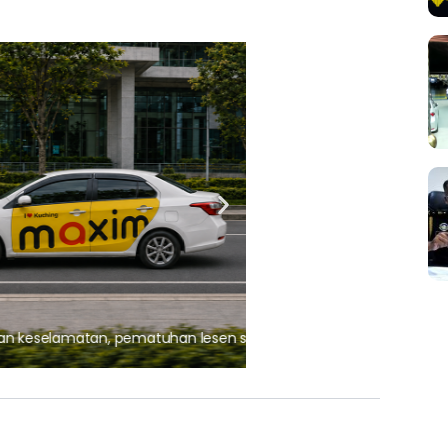
ARTIKEL TAJAAN
, pematuhan lesen separuh
Ajinomoto (Malaysia) Berh
aminoVITAL® Bersama Pemp