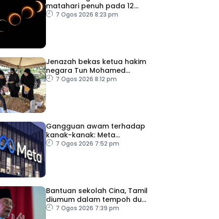
matahari penuh pada 12
Ogos
7 Ogos 2026 8:23 pm
Jenazah bekas ketua hakim
negara Tun Mohamed
Eusoff Chin selamat
7 Ogos 2026 8:12 pm
dikebumikan
Gangguan awam terhadap
kanak-kanak: Meta
diperintah bayar RM2.5
7 Ogos 2026 7:52 pm
bilion
Bantuan sekolah Cina, Tamil
diumum dalam tempoh dua
minggu
7 Ogos 2026 7:39 pm