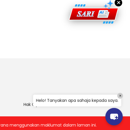
×
×
Helo! Tanyakan apa sahaja kepada saya.
Hak Cipta
|
Penafian
|
Polisi Keselamatan
 kerana menggunakan maklumat dalam laman ini.