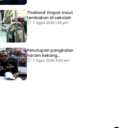
Thailand: Empat maut
tembakan di sekolah
7 Ogos 2026 1:39 pm
Penutupan pangkalan
haram kekang
penyeludupan di Kelantan
7 Ogos 2026 9:30 am
ad Perkasa SCORE Marathon 2026 Melalui Kerjasama
engaruh Larian Antarabangsa