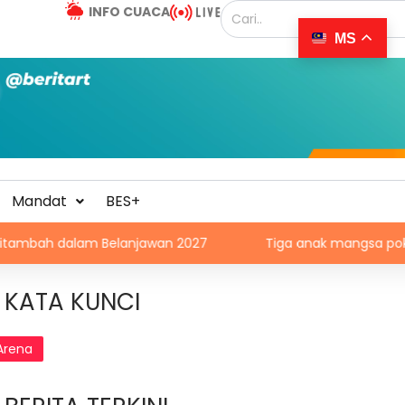
INFO CUACA
MS
Mandat
BES+
m Belanjawan 2027
Tiga anak mangsa pokok tumbang t
KATA KUNCI
Arena