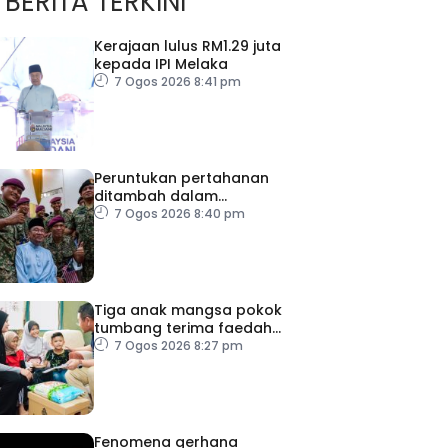
BERITA TERKINI
Kerajaan lulus RM1.29 juta
kepada IPI Melaka
7 Ogos 2026 8:41 pm
Peruntukan pertahanan
ditambah dalam
Belanjawan 2027
7 Ogos 2026 8:40 pm
Tiga anak mangsa pokok
tumbang terima faedah
LINDUNG 24 Jam
7 Ogos 2026 8:27 pm
Fenomena gerhana