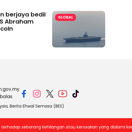
an berjaya bedil
GLOBAL
S Abraham
ncoln
m.gov.my
balas
ysia, Berita Ehwal Semasa (BES)
ab terhadap sebarang kehilangan atau kerosakan yang dialami