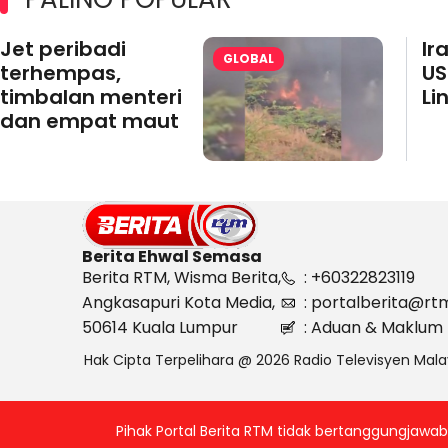
Jet peribadi
Ir
GLOBAL
terhempas,
US
timbalan menteri
Li
dan empat maut
Berita Ehwal Semasa
Berita RTM, Wisma Berita,
: +60322823119
Angkasapuri Kota Media,
: portalberita@rt
50614 Kuala Lumpur
: Aduan & Maklum 
Hak Cipta Terpelihara @ 2026 Radio Televisyen Mala
Pihak Portal Berita RTM tidak bertanggungjaw