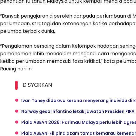
penantian 10 tahun Malaysia untuk kembali menaiki pod
“Banyak pengajaran diperoleh daripada perlumbaan di 
perlumbaan, strategi dan ketenangan ketika berhadap
pelumba terbaik dunia.
“Pengalaman bersaing dalam kelompok hadapan sehin
pemahaman lebih mendalam mengenai cara mengendali
ketika perlumbaan memasuki fasa kritikal,” kata pelumba
Racing hari ini.
DISYORKAN
Ivan Toney didakwa kerana menyerang individu di
Norway gesa Infantino letak jawatan Presiden FIFA
Piala ASEAN 2026: Harimau Malaya perlu lebih agres
Piala ASEAN: Filipina azam tamat kemarau kemena