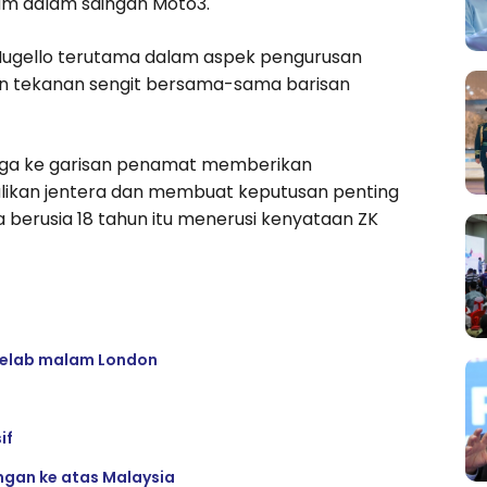
ium dalam saingan Moto3.
Mugello terutama dalam aspek pengurusan
an tekanan sengit bersama-sama barisan
gga ke garisan penamat memberikan
kan jentera dan membuat keputusan penting
 berusia 18 tahun itu menerusi kenyataan ZK
 kelab malam London
if
ngan ke atas Malaysia