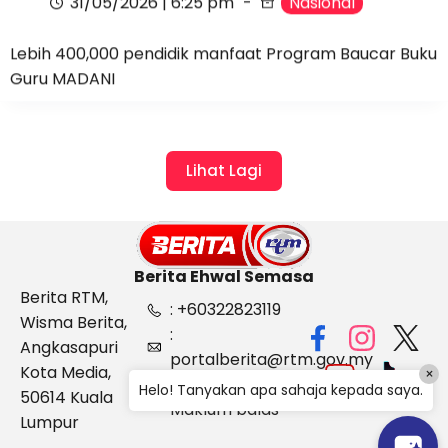
31/05/2026 | 6:25 pm
Nasional
Lebih 400,000 pendidik manfaat Program Baucar Buku
Guru MADANI
Lihat Lagi
Berita Ehwal Semasa
Berita RTM,
: +60322823119
Wisma Berita,
:
Angkasapuri
portalberita@rtm.gov.my
Kota Media,
×
: Aduan &
Helo! Tanyakan apa sahaja kepada saya.
50614 Kuala
Maklum balas
Lumpur