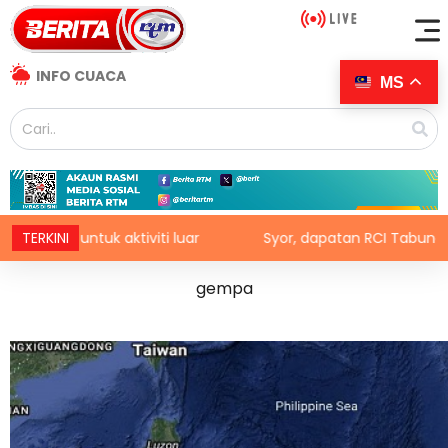
INFO CUACA
MS
ktiviti luar
TERKINI
Syor, dapatan RCI Tabung Haji disiasat ta
gempa