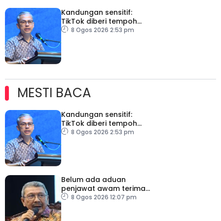
Kandungan sensitif:
TikTok diberi tempoh
perkukuh sistem
8 Ogos 2026 2:53 pm
moderasi
MESTI BACA
Kandungan sensitif:
TikTok diberi tempoh
perkukuh sistem
8 Ogos 2026 2:53 pm
moderasi
Belum ada aduan
penjawat awam terima
tekanan daripada ahli
8 Ogos 2026 12:07 pm
politik