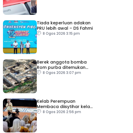
Tiada keperluan adakan
PRU lebih awal – DS Fahmi
8 Ogos 2026 3:15 pm
Berek anggota bomba
Rom purba ditemukan
berhampiran Colosseum
8 Ogos 2026 3:07 pm
Kelab Perempuan
Membaca diisytihar kelab
membaca terbesar di
8 Ogos 2026 2:56 pm
Malaysia