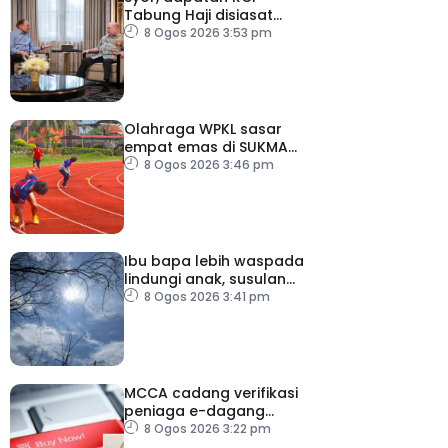
Tabung Haji disiasat
tanpa kompromi – PM
8 Ogos 2026 3:53 pm
Olahraga WPKL sasar
empat emas di SUKMA
2026
8 Ogos 2026 3:46 pm
Ibu bapa lebih waspada
lindungi anak, susulan
indeks UV sangat tinggi
8 Ogos 2026 3:41 pm
MCCA cadang verifikasi
peniaga e-dagang
tangani lambakan
8 Ogos 2026 3:22 pm
produk import