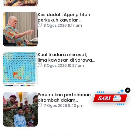
Kes dadah: Agong titah
perkukuh kawalan
lapangan terbang, pintu
8 Ogos 2026 11:17 am
masuk negara
Kualiti udara merosot,
lima kawasan di Sarawak
catat IPU tidak sihat
8 Ogos 2026 10:27 am
×
Peruntukan pertahanan
ditambah dalam
Belanjawan 2027
7 Ogos 2026 8:40 pm