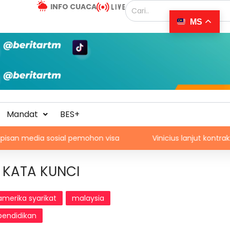
INFO CUACA
MS
Mandat
BES+
a sosial pemohon visa
Vinicius lanjut kontrak dengan Re
KATA KUNCI
amerika syarikat
malaysia
pendidikan