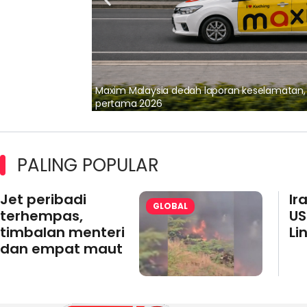
lalui Kerjasama
Maxim Malaysia dedah laporan keselamatan
pertama 2026
PALING POPULAR
Jet peribadi
Ir
GLOBAL
terhempas,
US
timbalan menteri
Li
dan empat maut