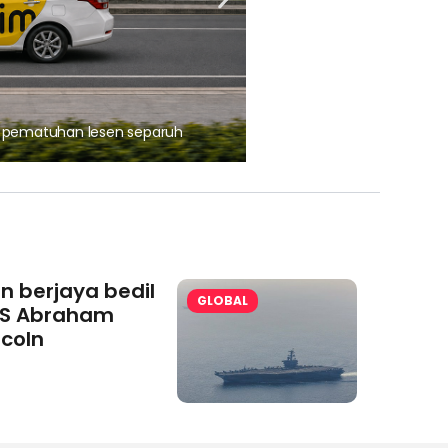
, pematuhan lesen separuh
Ajinomoto (Malaysia) Berh
aminoVITAL® Bersama Pemp
an berjaya bedil
GLOBAL
S Abraham
ncoln