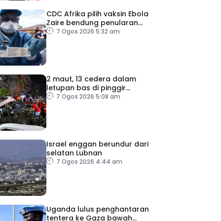
CDC Afrika pilih vaksin Ebola
Zaire bendung penularan
wabak
7 Ogos 2026 5:32 am
2 maut, 13 cedera dalam
letupan bas di pinggir
Damsyik
7 Ogos 2026 5:08 am
Israel enggan berundur dari
selatan Lubnan
7 Ogos 2026 4:44 am
Uganda lulus penghantaran
tentera ke Gaza bawah