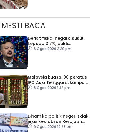
MESTI BACA
Defisit fiskal negara susut
kepada 3.7%, bukti
keyakinan pelabur masih
6 Ogos 2026 2:20 pm
kukuh
Malaysia kuasai 80 peratus
IPO Asia Tenggara, kumpul
AS$1.4 bilion separuh
6 Ogos 2026 1:32 pm
pertama 2026
Dinamika politik negeri tidak
jejas kestabilan Kerajaan
Perpaduan Persekutuan –
6 Ogos 2026 12:29 pm