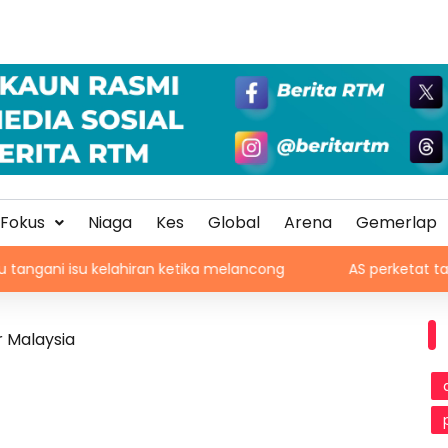
Fokus
Niaga
Kes
Global
Arena
Gemerlap
u kelahiran ketika melancong
AS perketat tapisan medi
r Malaysia