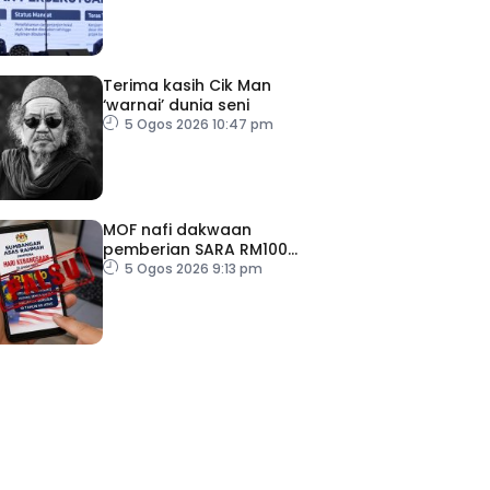
TPM Zahid
Terima kasih Cik Man
‘warnai’ dunia seni
5 Ogos 2026 10:47 pm
MOF nafi dakwaan
pemberian SARA RM100
sempena Hari Kebangsaan
5 Ogos 2026 9:13 pm