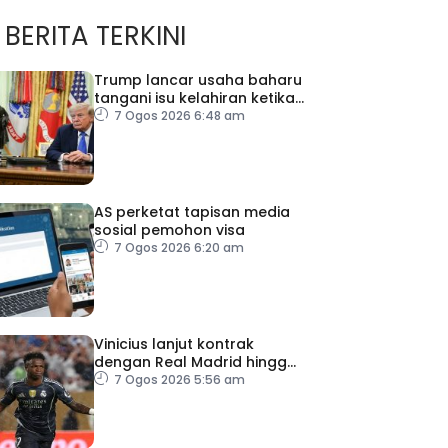
BERITA TERKINI
Trump lancar usaha baharu
tangani isu kelahiran ketika
melancong
7 Ogos 2026 6:48 am
AS perketat tapisan media
sosial pemohon visa
7 Ogos 2026 6:20 am
Vinicius lanjut kontrak
dengan Real Madrid hingga
2032
7 Ogos 2026 5:56 am