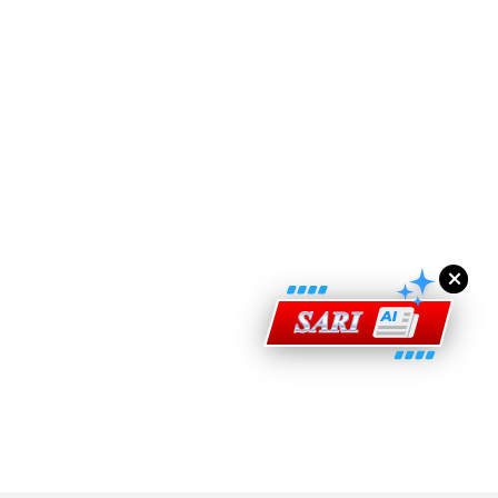
ad Perkasa SCORE Marathon 2026 Melalui Kerjasama
engaruh Larian Antarabangsa
×