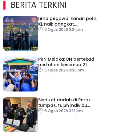
BERITA TERKINI
Lima pegawai kanan polis
KL naik pangkat,
perkukuh kepimpinan
6 Ogos 2026 3:21 pm
pasukan
PRN Melaka: BN bertekad
pertahan kesemua 21
kerusi, terbuka sebarang
6 Ogos 2026 3:20 pm
rundingan
Sindiket dadah di Perak
tumpas, tujuh individu
ditahan
6 Ogos 2026 3:18 pm