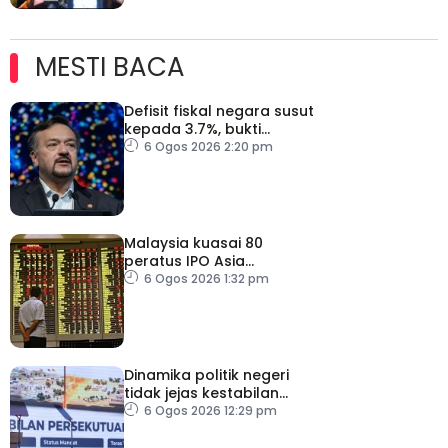
MESTI BACA
Defisit fiskal negara susut
kepada 3.7%, bukti
keyakinan pelabur masih
6 Ogos 2026 2:20 pm
kukuh
Malaysia kuasai 80
peratus IPO Asia
Tenggara, kumpul AS$1.4
6 Ogos 2026 1:32 pm
bilion separuh pertama
2026
Dinamika politik negeri
tidak jejas kestabilan
Kerajaan Perpaduan
6 Ogos 2026 12:29 pm
Persekutuan – TPM Zahid