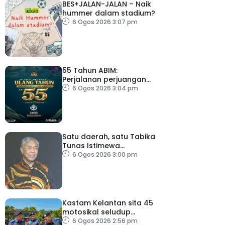
BES+JALAN-JALAN – Naik
hummer dalam stadium?
6 Ogos 2026 3:07 pm
55 Tahun ABIM:
Perjalanan perjuangan
berteraskan jati diri
6 Ogos 2026 3:04 pm
harakah Islamiah – PM
Satu daerah, satu Tabika
Tunas Istimewa
menjelang 2027 – TPM
6 Ogos 2026 3:00 pm
Zahid
Kastam Kelantan sita 45
motosikal seludup
bernilai RM3.6 juta
6 Ogos 2026 2:56 pm