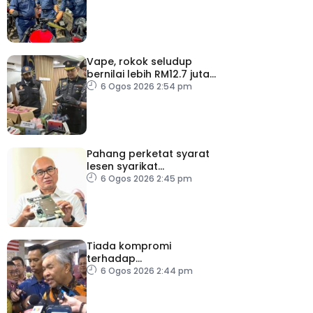
Vape, rokok seludup
bernilai lebih RM12.7 juta
dirampas di Selangor
6 Ogos 2026 2:54 pm
Pahang perketat syarat
lesen syarikat
telekomunikasi, bendung
6 Ogos 2026 2:45 pm
vandalisme dan kecurian
Tiada kompromi
terhadap
penyelewengan jika
6 Ogos 2026 2:44 pm
dibuktikan RCI TH