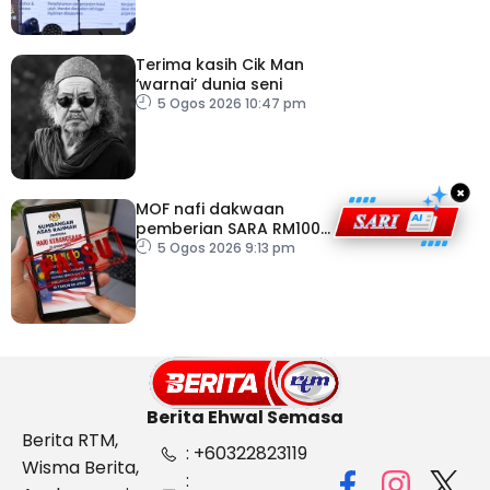
Terima kasih Cik Man
‘warnai’ dunia seni
5 Ogos 2026 10:47 pm
×
MOF nafi dakwaan
pemberian SARA RM100
sempena Hari
5 Ogos 2026 9:13 pm
Kebangsaan
Berita Ehwal Semasa
Berita RTM,
: +60322823119
Wisma Berita,
: