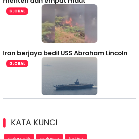
menteri dan empat maut
GLOBAL
Iran berjaya bedil USS Abraham Lincoln
GLOBAL
KATA KUNCI
diplomatik
malaysia
turkiye