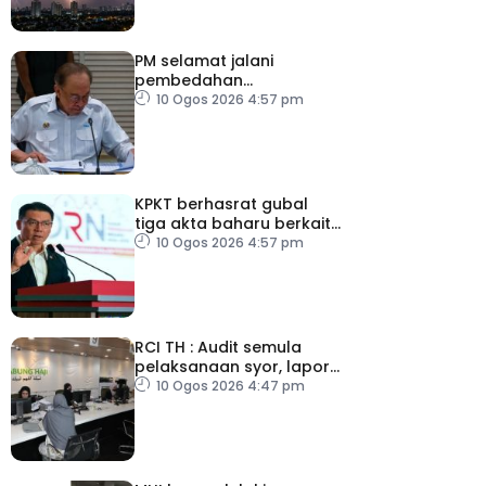
PM selamat jalani
pembedahan
laparoskopi rawat hernia
10 Ogos 2026 4:57 pm
perut
KPKT berhasrat gubal
tiga akta baharu berkait
perumahan
10 Ogos 2026 4:57 pm
RCI TH : Audit semula
pelaksanaan syor, lapor
secara terus
10 Ogos 2026 4:47 pm