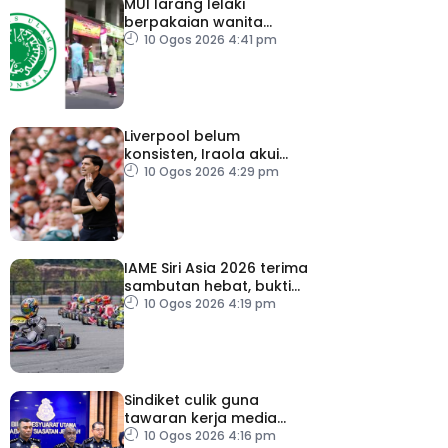
MUI larang lelaki
berpakaian wanita
sempena Hari
10 Ogos 2026 4:41 pm
Kemerdekaan
Liverpool belum
konsisten, Iraola akui
masih banyak perlu
10 Ogos 2026 4:29 pm
diperbaiki
IAME Siri Asia 2026 terima
sambutan hebat, bukti
Malaysia bertaraf dunia
10 Ogos 2026 4:19 pm
Sindiket culik guna
tawaran kerja media
sosial tumpas
10 Ogos 2026 4:16 pm