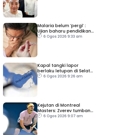
berjemaah
Malaria belum ‘pergi’ :
Ujian baharu pendidikan
perubatan dan sistem
6 Ogos 2026 9:33 am
kesihatan
Kapal tangki lapor
berlaku letupan di Selat
Hormuz ketika Iran-Oman
6 Ogos 2026 9:26 am
berunding
Kejutan di Montreal
Masters: Zverev tumbang,
Auger-Aliasime tarik diri
6 Ogos 2026 9:07 am