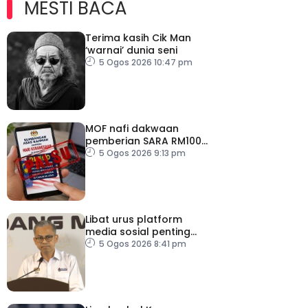
MESTI BACA
Terima kasih Cik Man
‘warnai’ dunia seni
5 Ogos 2026 10:47 pm
MOF nafi dakwaan
pemberian SARA RM100
sempena Hari
5 Ogos 2026 9:13 pm
Kebangsaan
Libat urus platform
media sosial penting
bendung perbuatan
5 Ogos 2026 8:41 pm
‘copycat’