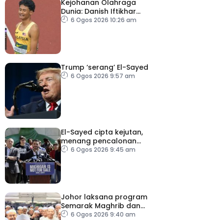
Kejohanan Olahraga
Dunia: Danish Iftikhar
cipta sejarah mara ke
6 Ogos 2026 10:26 am
final 100m
Trump ‘serang’ El-Sayed
6 Ogos 2026 9:57 am
El-Sayed cipta kejutan,
menang pencalonan
Senat AS di Michigan
6 Ogos 2026 9:45 am
Johor laksana program
Semarak Maghrib dan
Isyak perkasa solat
6 Ogos 2026 9:40 am