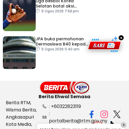
Liga besbol Korea
Selatan batal aksi
susulan gelombang haba
5 Ogos 2026 7:58 pm
×
JPA buka permohonan
Dermasiswa B40 kepada
lepasan SPM
5 Ogos 2026 11:40 am
Berita Ehwal Semasa
Berita RTM,
: +60322823119
Wisma Berita,
:
Angkasapuri
portalberita@rtm.gov.my
Kota Media,
×
: Aduan &