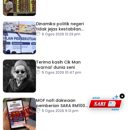
bilion separuh pertama
2026
Dinamika politik negeri
tidak jejas kestabilan
Kerajaan Perpaduan
6 Ogos 2026 12:29 pm
Persekutuan – TPM Zahid
Terima kasih Cik Man
‘warnai’ dunia seni
5 Ogos 2026 10:47 pm
×
MOF nafi dakwaan
pemberian SARA RM100
sempena Hari
5 Ogos 2026 9:13 pm
Kebangsaan