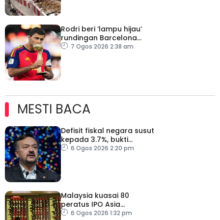
Rodri beri ‘lampu hijau’
rundingan Barcelona
dengan Man City
7 Ogos 2026 2:38 am
MESTI BACA
Defisit fiskal negara susut
kepada 3.7%, bukti
keyakinan pelabur masih
6 Ogos 2026 2:20 pm
kukuh
Malaysia kuasai 80
peratus IPO Asia
Tenggara, kumpul AS$1.4
6 Ogos 2026 1:32 pm