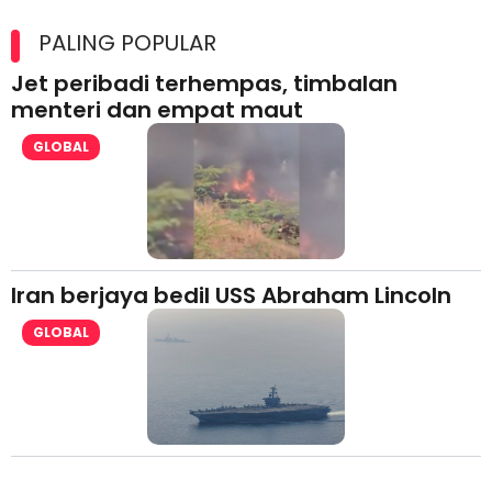
Maxim Malaysia dedah laporan keselamatan, pematuhan
lesen separuh pertama 2026
PALING POPULAR
Jet peribadi terhempas, timbalan
menteri dan empat maut
GLOBAL
Iran berjaya bedil USS Abraham Lincoln
GLOBAL