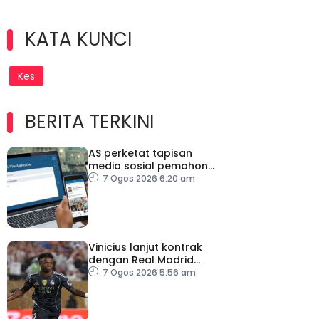
KATA KUNCI
Kes
BERITA TERKINI
AS perketat tapisan
media sosial pemohon
visa
7 Ogos 2026 6:20 am
Vinicius lanjut kontrak
dengan Real Madrid
hingga 2032
7 Ogos 2026 5:56 am