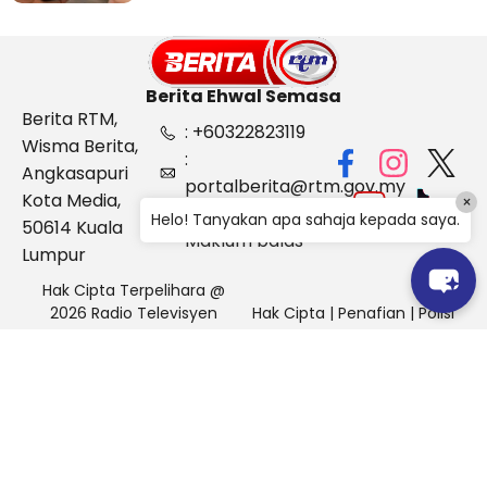
Berita Ehwal Semasa
Berita RTM,
: +60322823119
Wisma Berita,
:
Angkasapuri
portalberita@rtm.gov.my
Kota Media,
×
: Aduan &
Helo! Tanyakan apa sahaja kepada saya.
50614 Kuala
Maklum balas
Lumpur
Hak Cipta Terpelihara @
2026 Radio Televisyen
Hak Cipta
|
Penafian
|
Polisi
Malaysia, Berita Ehwal
Keselamatan
Semasa (BES)
Pihak Portal Berita RTM tidak bertanggungjawab terhadap
sebarang kehilangan atau kerosakan yang dialami kerana
menggunakan maklumat dalam laman ini.