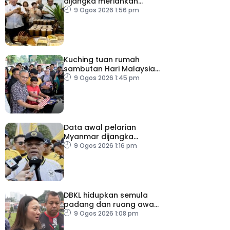
dijangka meriahkan
Karnival Jom Makan Ipoh
9 Ogos 2026 1:56 pm
2026
Kuching tuan rumah
sambutan Hari Malaysia
2026
9 Ogos 2026 1:45 pm
Data awal pelarian
Myanmar dijangka
diperoleh suku keempat
9 Ogos 2026 1:16 pm
2026
DBKL hidupkan semula
padang dan ruang awam
untuk semua golongan
9 Ogos 2026 1:08 pm