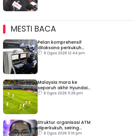
MESTI BACA
Pelan komprehensif
dilaksana perkukuh
keselamatan
9 Ogos 2026 12:44 pm
pemeriksaan bagasi di
KLIA
Malaysia mara ke
separuh akhir Hyundai
ASEAN Cup
8 Ogos 2026 11:26 pm
Struktur organisasi ATM
diperkukuh, seiring
pemodenan aset
8 Ogos 2026 11:10 pm