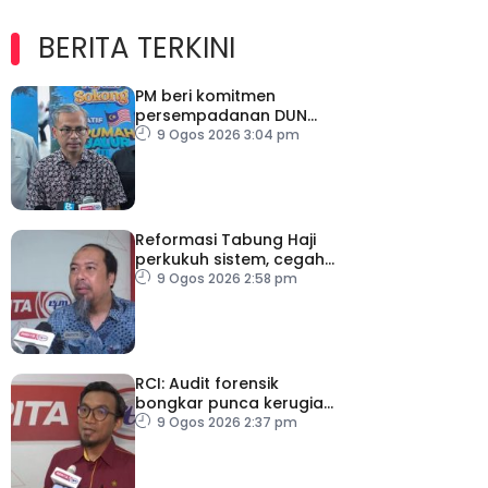
BERITA TERKINI
PM beri komitmen
persempadanan DUN
Sarawak, minta laporan
9 Ogos 2026 3:04 pm
SPR – Datuk Seri Fahmi
Reformasi Tabung Haji
perkukuh sistem, cegah
kesilapan berulang
9 Ogos 2026 2:58 pm
RCI: Audit forensik
bongkar punca kerugian,
kelemahan tadbir urus TH
9 Ogos 2026 2:37 pm