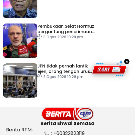
pertahanan
Pembukaan Selat Hormuz
bergantung penerimaan
AS – IRGC
8 Ogos 2026 10:28 pm
×
JPN tidak pernah lantik
ejen, orang tengah urus
dokumentasi
8 Ogos 2026 10:26 pm
Berita Ehwal Semasa
Berita RTM,
: +60322823119