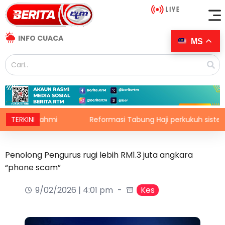
INFO CUACA
MS
ri Fahmi
TERKINI
Reformasi Tabung Haji perkukuh sistem, cegah
Penolong Pengurus rugi lebih RM1.3 juta angkara
“phone scam”
9/02/2026 | 4:01 pm
Kes