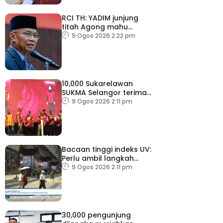
RCI TH: YADIM junjung
titah Agong mahu
siasatan tanpa
9 Ogos 2026 2:22 pm
kompromi
10,000 Sukarelawan
SUKMA Selangor terima
elaun RM100 sehari
9 Ogos 2026 2:11 pm
Bacaan tinggi indeks UV:
Perlu ambil langkah
perlindungan, elak risiko
9 Ogos 2026 2:11 pm
kesihatan
30,000 pengunjung