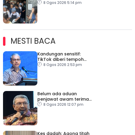
dicekup
8 Ogos 2026 5:14 pm
MESTI BACA
Kandungan sensitif:
TikTok diberi tempoh
perkukuh sistem
8 Ogos 2026 2:53 pm
moderasi
Belum ada aduan
penjawat awam terima
tekanan daripada ahli
8 Ogos 2026 12:07 pm
politik
Kes dadah: Agong titah