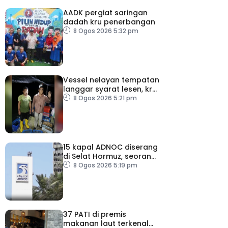
AADK pergiat saringan
dadah kru penerbangan
8 Ogos 2026 5:32 pm
Vessel nelayan tempatan
langgar syarat lesen, kru
warga indonesia ditahan
8 Ogos 2026 5:21 pm
15 kapal ADNOC diserang
di Selat Hormuz, seorang
terkorban
8 Ogos 2026 5:19 pm
37 PATI di premis
makanan laut terkenal