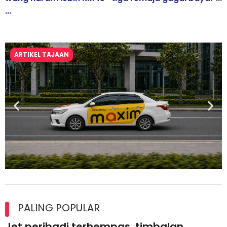
...
ARTIKEL TAJAAN
Maxim Malaysia dedah laporan keselamatan, pematuhan
lesen separuh pertama 2026
PALING POPULAR
Jet peribadi terhempas, timbalan