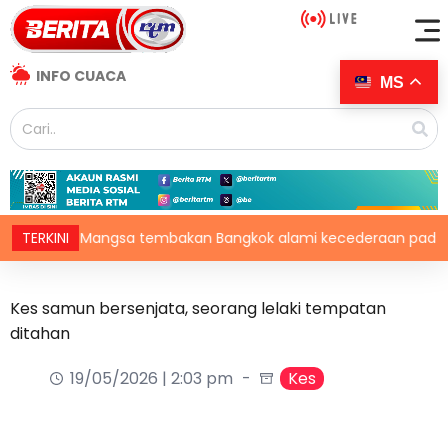
INFO CUACA
MS
TERKINI
Mangsa tembakan Bangkok alami kecederaan pada organ 
Kes samun bersenjata, seorang lelaki tempatan
ditahan
19/05/2026 | 2:03 pm
Kes