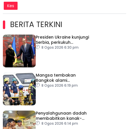
Kes
BERITA TERKINI
Presiden Ukraine kunjungi
Serbia, perkukuh
kerjasama ekonomi
8 Ogos 2026 6:30 pm
Mangsa tembakan
Bangkok alami
kecederaan pada organ
8 Ogos 2026 6:19 pm
penting
Penyalahgunaan dadah
membabitkan kanak-
kanak di Terengganu
8 Ogos 2026 6:14 pm
membimbangkan