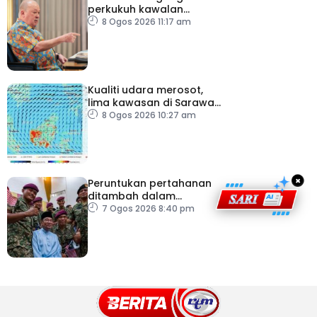
perkukuh kawalan
lapangan terbang, pintu
8 Ogos 2026 11:17 am
masuk negara
Kualiti udara merosot,
lima kawasan di Sarawak
catat IPU tidak sihat
8 Ogos 2026 10:27 am
×
Peruntukan pertahanan
ditambah dalam
Belanjawan 2027
7 Ogos 2026 8:40 pm