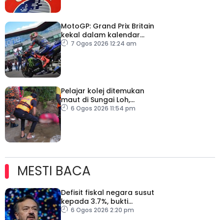
MotoGP: Grand Prix Britain
kekal dalam kalendar
hingga 2028
7 Ogos 2026 12:24 am
Pelajar kolej ditemukan
maut di Sungai Loh,
Dungun
6 Ogos 2026 11:54 pm
MESTI BACA
Defisit fiskal negara susut
kepada 3.7%, bukti
keyakinan pelabur masih
6 Ogos 2026 2:20 pm
kukuh