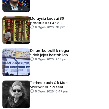
Malaysia kuasai 80
peratus IPO Asia
Tenggara, kumpul AS$1.4
6 Ogos 2026 1:32 pm
bilion separuh pertama
2026
Dinamika politik negeri
tidak jejas kestabilan
Kerajaan Perpaduan
6 Ogos 2026 12:29 pm
Persekutuan – TPM Zahid
Terima kasih Cik Man
‘warnai’ dunia seni
5 Ogos 2026 10:47 pm