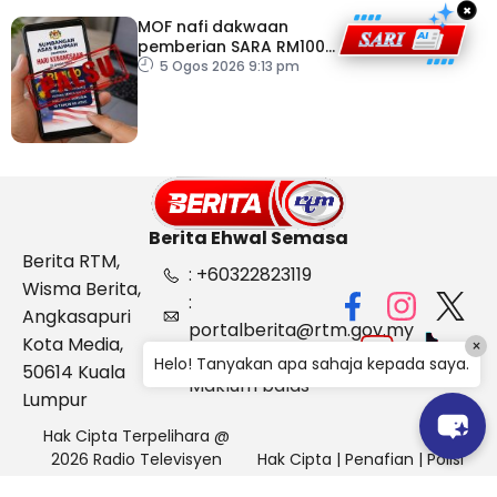
×
MOF nafi dakwaan
pemberian SARA RM100
sempena Hari
5 Ogos 2026 9:13 pm
Kebangsaan
Berita Ehwal Semasa
Berita RTM,
: +60322823119
Wisma Berita,
:
Angkasapuri
portalberita@rtm.gov.my
Kota Media,
×
: Aduan &
Helo! Tanyakan apa sahaja kepada saya.
50614 Kuala
Maklum balas
Lumpur
Hak Cipta Terpelihara @
2026 Radio Televisyen
Hak Cipta
|
Penafian
|
Polisi
Malaysia, Berita Ehwal
Keselamatan