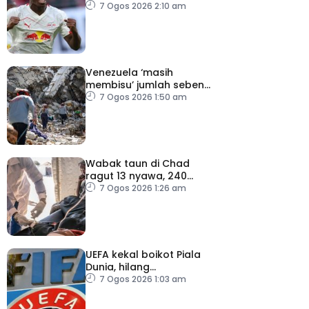
Diomande
7 Ogos 2026 2:10 am
Venezuela ‘masih
membisu’ jumlah sebenar
mangsa hilang dalam
7 Ogos 2026 1:50 am
gempa bumi
Wabak taun di Chad
ragut 13 nyawa, 240
dijangkiti
7 Ogos 2026 1:26 am
UEFA kekal boikot Piala
Dunia, hilang
kepercayaan kepada
7 Ogos 2026 1:03 am
Infantino