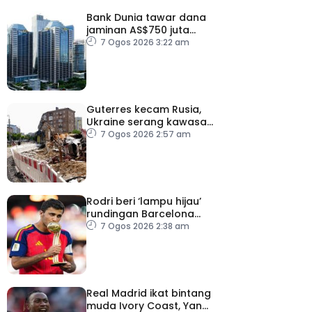
Bank Dunia tawar dana
jaminan AS$750 juta
kepada Indonesia bantu
7 Ogos 2026 3:22 am
perusahaan kecil
Guterres kecam Rusia,
Ukraine serang kawasan
awam
7 Ogos 2026 2:57 am
Rodri beri ‘lampu hijau’
rundingan Barcelona
dengan Man City
7 Ogos 2026 2:38 am
Real Madrid ikat bintang
muda Ivory Coast, Yan