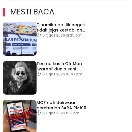
MESTI BACA
Dinamika politik negeri
tidak jejas kestabilan
Kerajaan Perpaduan
6 Ogos 2026 12:29 pm
Persekutuan – TPM Zahid
Terima kasih Cik Man
‘warnai’ dunia seni
5 Ogos 2026 10:47 pm
MOF nafi dakwaan
pemberian SARA RM100
sempena Hari
5 Ogos 2026 9:13 pm
Kebangsaan