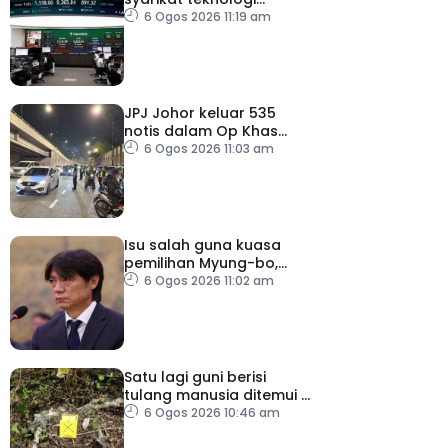
kembali tertekan
6 Ogos 2026 11:19 am
JPJ Johor keluar 535
notis dalam Op Khas
Teknikal, Lampu HID
6 Ogos 2026 11:03 am
Isu salah guna kuasa
pemilihan Myung-bo,
polis gempur pejabat KFA
6 Ogos 2026 11:02 am
Satu lagi guni berisi
tulang manusia ditemui di
Behor Mali, disiasat
6 Ogos 2026 10:46 am
sebagai kes bunuh