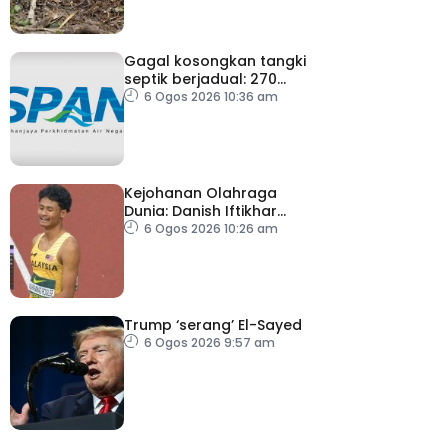
Gagal kosongkan tangki
septik berjadual: 270
premis dikenakan notis
6 Ogos 2026 10:36 am
pematuhan SPAN
Kejohanan Olahraga
Dunia: Danish Iftikhar
cipta sejarah mara ke
6 Ogos 2026 10:26 am
final 100m
Trump ‘serang’ El-Sayed
6 Ogos 2026 9:57 am