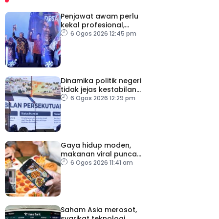
Penjawat awam perlu
kekal profesional,
berkecuali ketika laksana
6 Ogos 2026 12:45 pm
tugas – TPM Zahid
Dinamika politik negeri
tidak jejas kestabilan
Kerajaan Perpaduan
6 Ogos 2026 12:29 pm
Persekutuan – TPM Zahid
Gaya hidup moden,
makanan viral punca
kolesterol tinggi, penyakit
6 Ogos 2026 11:41 am
jantung meningkat
Saham Asia merosot,
syarikat teknologi