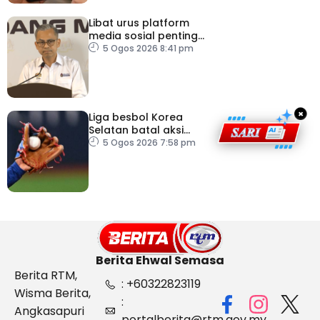
Libat urus platform
media sosial penting
bendung perbuatan
5 Ogos 2026 8:41 pm
‘copycat’
×
Liga besbol Korea
Selatan batal aksi
susulan gelombang haba
5 Ogos 2026 7:58 pm
Berita Ehwal Semasa
Berita RTM,
: +60322823119
Wisma Berita,
:
Angkasapuri
portalberita@rtm.gov.my