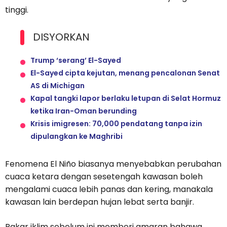
tinggi.
DISYORKAN
Trump ‘serang’ El-Sayed
El-Sayed cipta kejutan, menang pencalonan Senat
AS di Michigan
Kapal tangki lapor berlaku letupan di Selat Hormuz
ketika Iran-Oman berunding
Krisis imigresen: 70,000 pendatang tanpa izin
dipulangkan ke Maghribi
Fenomena El Niño biasanya menyebabkan perubahan
cuaca ketara dengan sesetengah kawasan boleh
mengalami cuaca lebih panas dan kering, manakala
kawasan lain berdepan hujan lebat serta banjir.
Pakar iklim sebelum ini memberi amaran bahawa