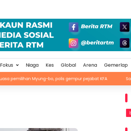
Fokus
Niaga
Kes
Global
Arena
Gemerlap
ihan Myung-bo, polis gempur pejabat KFA
Satu lagi guni