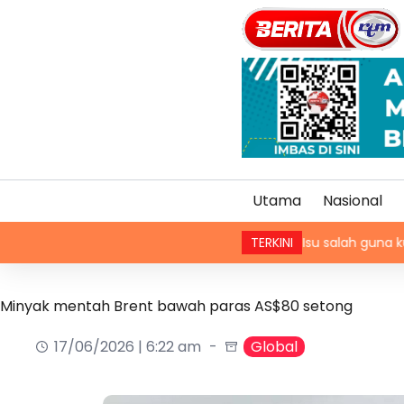
Utama
Nasional
Op Khas Teknikal, Lampu HID
Isu salah guna kuasa pemil
TERKINI
Minyak mentah Brent bawah paras AS$80 setong
17/06/2026 | 6:22 am
Global