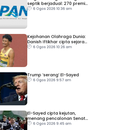
septik berjadual: 270 premis
dikenakan notis pematuhan
6 Ogos 2026 10:36 am
SPAN
Kejohanan Olahraga Dunia:
Danish Iftikhar cipta sejarah
mara ke final 100m
6 Ogos 2026 10:26 am
Trump ‘serang’ El-Sayed
6 Ogos 2026 9:57 am
El-Sayed cipta kejutan,
menang pencalonan Senat
AS di Michigan
6 Ogos 2026 9:45 am