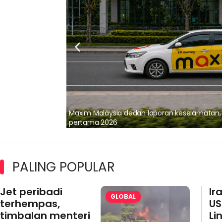
lalui Kerjasama
Maxim Malaysia dedah laporan keselamatan
pertama 2026
PALING POPULAR
Jet peribadi
Ir
GLOBAL
terhempas,
US
timbalan menteri
Li