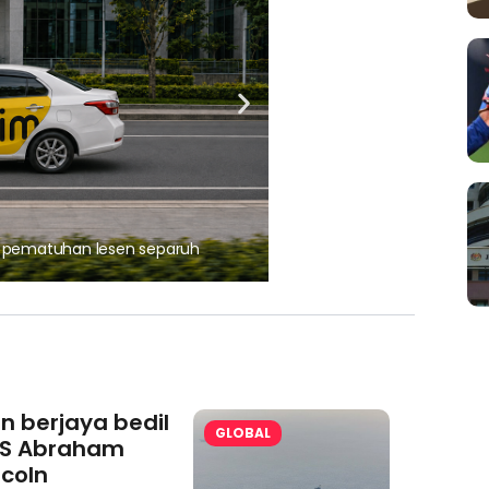
, pematuhan lesen separuh
Ajinomoto (Malaysia) Berh
aminoVITAL® Bersama Pemp
an berjaya bedil
GLOBAL
S Abraham
ncoln