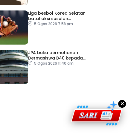
Liga besbol Korea Selatan
batal aksi susulan
gelombang haba
5 Ogos 2026 7:58 pm
JPA buka permohonan
Dermasiswa B40 kepada
lepasan SPM
5 Ogos 2026 11:40 am
ad Perkasa SCORE Marathon 2026 Melalui Kerjasama
engaruh Larian Antarabangsa
×