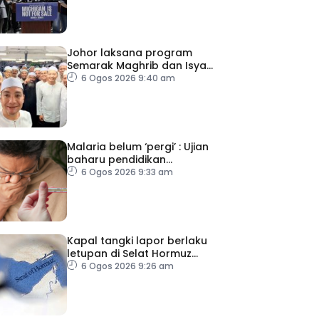
Johor laksana program
Semarak Maghrib dan Isyak
perkasa solat berjemaah
6 Ogos 2026 9:40 am
Malaria belum ‘pergi’ : Ujian
baharu pendidikan
perubatan dan sistem
6 Ogos 2026 9:33 am
kesihatan
Kapal tangki lapor berlaku
letupan di Selat Hormuz
ketika Iran-Oman berunding
6 Ogos 2026 9:26 am