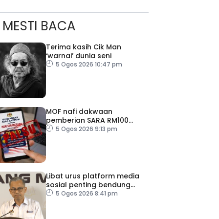
MESTI BACA
Terima kasih Cik Man
‘warnai’ dunia seni
5 Ogos 2026 10:47 pm
MOF nafi dakwaan
pemberian SARA RM100
sempena Hari Kebangsaan
5 Ogos 2026 9:13 pm
Libat urus platform media
sosial penting bendung
perbuatan ‘copycat’
5 Ogos 2026 8:41 pm