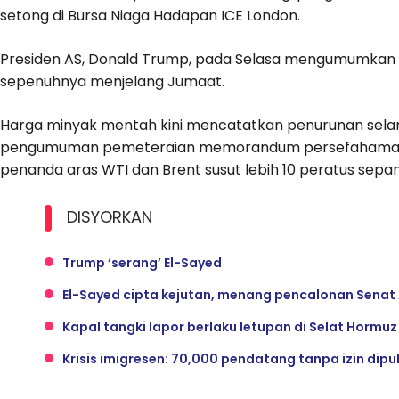
setong di Bursa Niaga Hadapan ICE London.
Presiden AS, Donald Trump, pada Selasa mengumumkan 
sepenuhnya menjelang Jumaat.
Harga minyak mentah kini mencatatkan penurunan selama
pengumuman pemeteraian memorandum persefahaman (
penanda aras WTI dan Brent susut lebih 10 peratus sepa
DISYORKAN
Trump ‘serang’ El-Sayed
El-Sayed cipta kejutan, menang pencalonan Senat 
Kapal tangki lapor berlaku letupan di Selat Hormu
Krisis imigresen: 70,000 pendatang tanpa izin dip