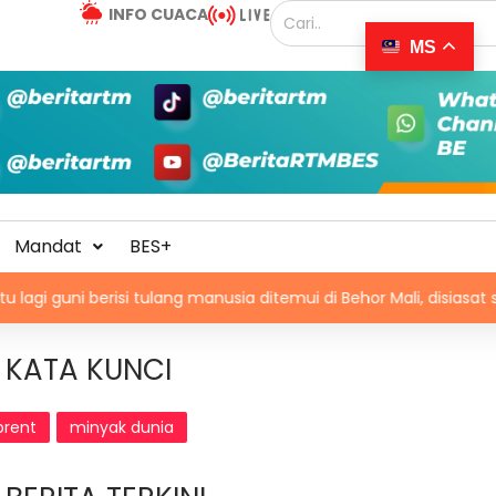
INFO CUACA
MS
Mandat
BES+
 berisi tulang manusia ditemui di Behor Mali, disiasat sebagai kes
KATA KUNCI
brent
minyak dunia