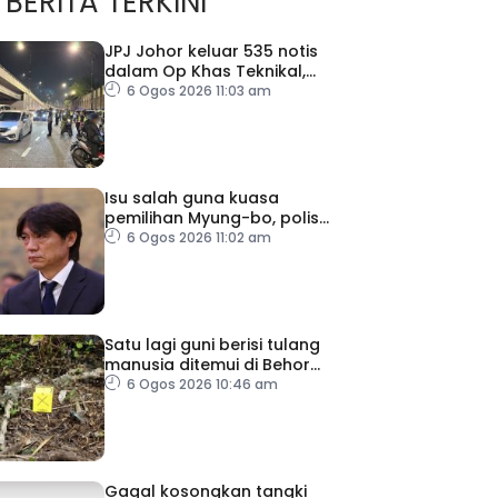
BERITA TERKINI
JPJ Johor keluar 535 notis
dalam Op Khas Teknikal,
Lampu HID
6 Ogos 2026 11:03 am
Isu salah guna kuasa
pemilihan Myung-bo, polis
gempur pejabat KFA
6 Ogos 2026 11:02 am
Satu lagi guni berisi tulang
manusia ditemui di Behor
Mali, disiasat sebagai kes
6 Ogos 2026 10:46 am
bunuh
Gagal kosongkan tangki