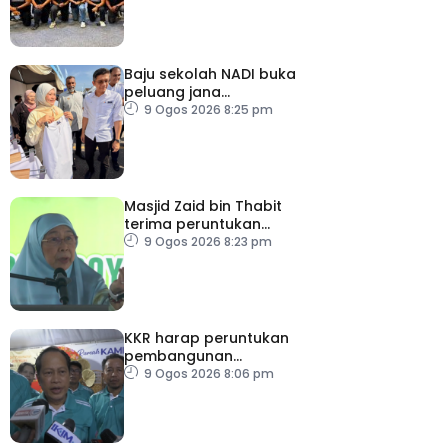
Baju sekolah NADI buka
peluang jana
pendapatan, bantu
9 Ogos 2026 8:25 pm
keluarga berjimat –
Fadhlina
Masjid Zaid bin Thabit
terima peruntukan
RM100,000
9 Ogos 2026 8:23 pm
KKR harap peruntukan
pembangunan
ditingkatkan
9 Ogos 2026 8:06 pm