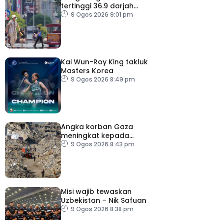
tertinggi 36.9 darjah
celsius
9 Ogos 2026 9:01 pm
Kai Wun-Roy King takluk
Masters Korea
9 Ogos 2026 8:49 pm
Angka korban Gaza
meningkat kepada
73,386 orang
9 Ogos 2026 8:43 pm
Misi wajib tewaskan
Uzbekistan – Nik Safuan
9 Ogos 2026 8:38 pm