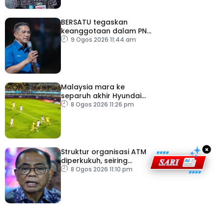
BERSATU tegaskan
keanggotaan dalam PN
masih sah
9 Ogos 2026 11:44 am
Malaysia mara ke
separuh akhir Hyundai
ASEAN Cup
8 Ogos 2026 11:26 pm
×
Struktur organisasi ATM
diperkukuh, seiring
pemodenan aset
8 Ogos 2026 11:10 pm
pertahanan