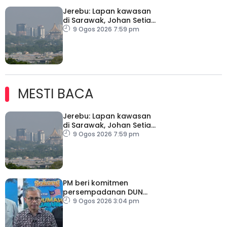
Jerebu: Lapan kawasan
di Sarawak, Johan Setia
di Selangor catat IPU
9 Ogos 2026 7:59 pm
tidak sihat
MESTI BACA
Jerebu: Lapan kawasan
di Sarawak, Johan Setia
di Selangor catat IPU
9 Ogos 2026 7:59 pm
tidak sihat
PM beri komitmen
persempadanan DUN
Sarawak, minta laporan
9 Ogos 2026 3:04 pm
SPR – Datuk Seri Fahmi