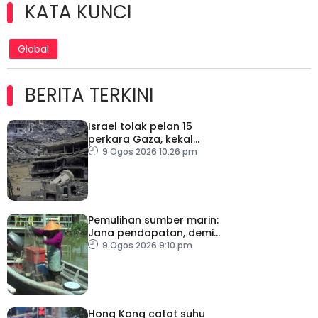
KATA KUNCI
Global
BERITA TERKINI
Israel tolak pelan 15
perkara Gaza, kekal
desak Hamas lucut
9 Ogos 2026 10:26 pm
senjata
Pemulihan sumber marin:
Jana pendapatan, demi
kelangsungan hidup
9 Ogos 2026 9:10 pm
golongan nelayan
Hong Kong catat suhu