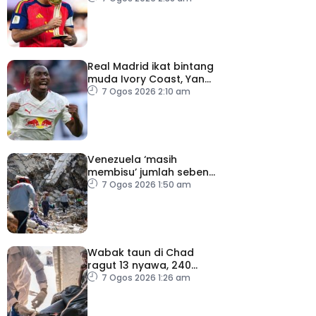
Real Madrid ikat bintang
muda Ivory Coast, Yan
Diomande
7 Ogos 2026 2:10 am
Venezuela ‘masih
membisu’ jumlah sebenar
mangsa hilang dalam
7 Ogos 2026 1:50 am
gempa bumi
Wabak taun di Chad
ragut 13 nyawa, 240
dijangkiti
7 Ogos 2026 1:26 am