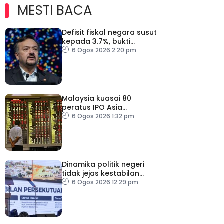
MESTI BACA
Defisit fiskal negara susut
kepada 3.7%, bukti
keyakinan pelabur masih
6 Ogos 2026 2:20 pm
kukuh
Malaysia kuasai 80
peratus IPO Asia
Tenggara, kumpul AS$1.4
6 Ogos 2026 1:32 pm
bilion separuh pertama
2026
Dinamika politik negeri
tidak jejas kestabilan
Kerajaan Perpaduan
6 Ogos 2026 12:29 pm
Persekutuan – TPM Zahid