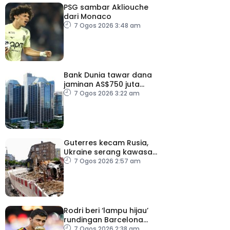
PSG sambar Akliouche
dari Monaco
7 Ogos 2026 3:48 am
Bank Dunia tawar dana
jaminan AS$750 juta
kepada Indonesia bantu
7 Ogos 2026 3:22 am
perusahaan kecil
Guterres kecam Rusia,
Ukraine serang kawasan
awam
7 Ogos 2026 2:57 am
Rodri beri ‘lampu hijau’
rundingan Barcelona
dengan Man City
7 Ogos 2026 2:38 am