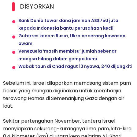
DISYORKAN
Bank Dunia tawar dana jaminan AS$750 juta
kepada Indonesia bantu perusahaan kecil
Guterres kecam Rusia, Ukraine serang kawasan
awam
Venezuela ‘masih membisu’ jumlah sebenar
mangsa hilang dalam gempa bumi
Wabak taun di Chad ragut 13 nyawa, 240 dijangkiti
Sebelum ini, Israel dilaporkan memasang sistem pam
besar yang mungkin digunakan untuk membanjiri
terowong Hamas di Semenanjung Gaza dengan air
laut.
Sekitar pertengahan November, tentera Israel
menyiapkan sekurang-kurangnya lima pam, kita-kira
0.4 kilometer (km) di utara kem pelarian Al-Shati.