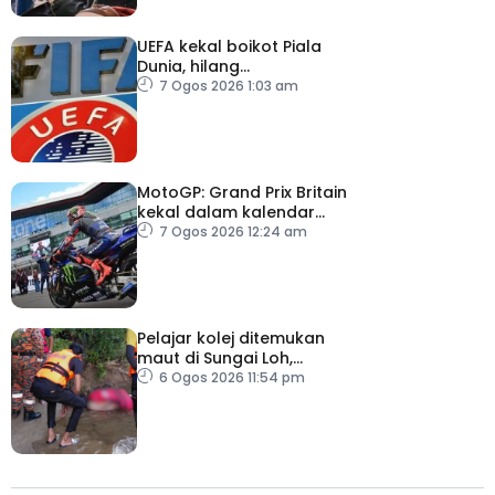
UEFA kekal boikot Piala
Dunia, hilang
kepercayaan kepada
7 Ogos 2026 1:03 am
Infantino
MotoGP: Grand Prix Britain
kekal dalam kalendar
hingga 2028
7 Ogos 2026 12:24 am
Pelajar kolej ditemukan
maut di Sungai Loh,
Dungun
6 Ogos 2026 11:54 pm