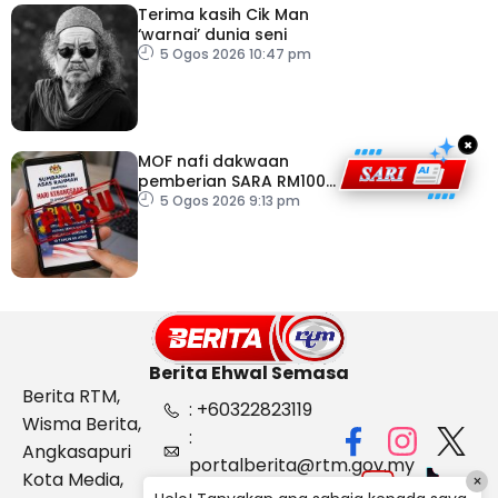
Terima kasih Cik Man
‘warnai’ dunia seni
5 Ogos 2026 10:47 pm
×
MOF nafi dakwaan
pemberian SARA RM100
sempena Hari
5 Ogos 2026 9:13 pm
Kebangsaan
Berita Ehwal Semasa
Berita RTM,
: +60322823119
Wisma Berita,
:
Angkasapuri
portalberita@rtm.gov.my
Kota Media,
×
: Aduan &