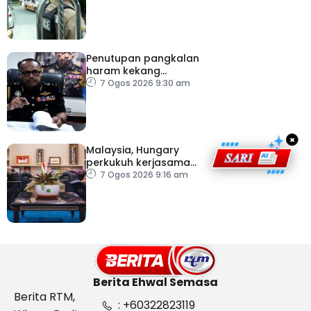
Penutupan pangkalan
haram kekang
penyeludupan di
7 Ogos 2026 9:30 am
Kelantan
×
Malaysia, Hungary
perkukuh kerjasama
sektor pertanian
7 Ogos 2026 9:16 am
Berita Ehwal Semasa
Berita RTM,
: +60322823119