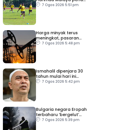
lebih agresif
7 Ogos 2026 5:51 pm
Harga minyak terus
meningkat, pasaran
saham merosot ekoran
7 Ogos 2026 5:48 pm
kebimbangan baharu di
Selat Hormuz
Ismahalil dipenjara 30
tahun mulai hari ini
kerana edar dadah
7 Ogos 2026 5:42 pm
Bulgaria negara Eropah
terbaharu ‘bergelut’
kebakaran hutan
7 Ogos 2026 5:39 pm