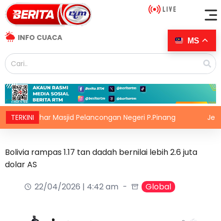
INFO CUACA
MS
iisytihar Masjid Pelancongan Negeri P.Pinang
TERKINI
Jelajah 1 R
Bolivia rampas 1.17 tan dadah bernilai lebih 2.6 juta
dolar AS
22/04/2026 | 4:42 am
Global