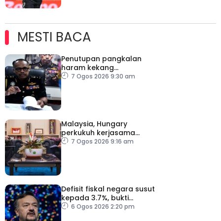
MESTI BACA
Penutupan pangkalan
haram kekang
penyeludupan di
7 Ogos 2026 9:30 am
Kelantan
Malaysia, Hungary
perkukuh kerjasama
sektor pertanian
7 Ogos 2026 9:16 am
Defisit fiskal negara susut
kepada 3.7%, bukti
keyakinan pelabur masih
6 Ogos 2026 2:20 pm
kukuh