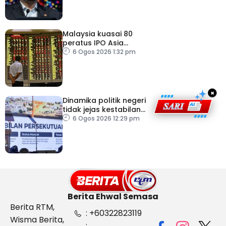
Malaysia kuasai 80
peratus IPO Asia
Tenggara, kumpul AS$1.4
6 Ogos 2026 1:32 pm
bilion separuh pertama
2026
×
Dinamika politik negeri
tidak jejas kestabilan
Kerajaan Perpaduan
6 Ogos 2026 12:29 pm
Persekutuan – TPM Zahid
Berita Ehwal Semasa
Berita RTM,
: +60322823119
Wisma Berita,
: