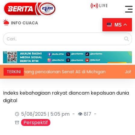
INFO CUACA
MS
nang pencalonan Senat AS di Michigan
TERKINI
Johor laksana p
Indeks kebahagiaan rakyat diancam kepalsuan dunia
digital
5/08/2025 | 5:05 pm
👁 817
Perspektif