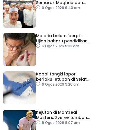
Semarak Maghrib dan
Isyak perkasa solat
6 Ogos 2026 9:40 am
berjemaah
Malaria belum ‘pergi’ :
Ujian baharu pendidikan
perubatan dan sistem
6 Ogos 2026 9:33 am
kesihatan
Kapal tangki lapor
berlaku letupan di Selat
Hormuz ketika Iran-Oman
6 Ogos 2026 9:26 am
berunding
Kejutan di Montreal
Masters: Zverev tumbang,
Auger-Aliasime tarik diri
6 Ogos 2026 9:07 am