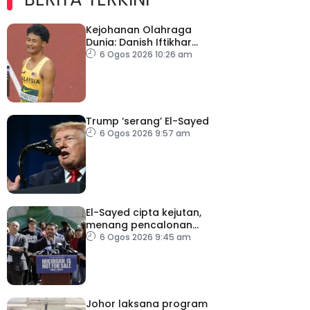
Kejohanan Olahraga
Dunia: Danish Iftikhar
cipta sejarah mara ke
6 Ogos 2026 10:26 am
final 100m
Trump ‘serang’ El-Sayed
6 Ogos 2026 9:57 am
El-Sayed cipta kejutan,
menang pencalonan
Senat AS di Michigan
6 Ogos 2026 9:45 am
Johor laksana program