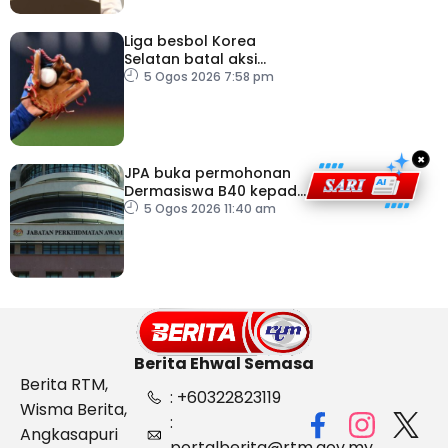
Liga besbol Korea
Selatan batal aksi
susulan gelombang haba
5 Ogos 2026 7:58 pm
×
JPA buka permohonan
Dermasiswa B40 kepada
lepasan SPM
5 Ogos 2026 11:40 am
Berita Ehwal Semasa
Berita RTM,
: +60322823119
Wisma Berita,
:
Angkasapuri
portalberita@rtm.gov.my