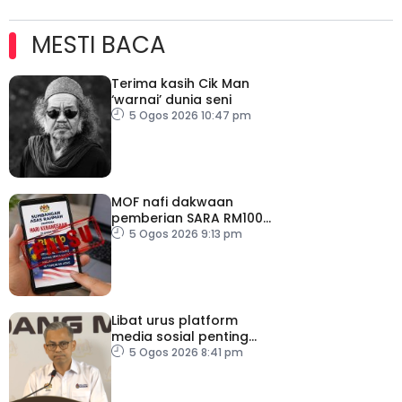
MESTI BACA
Terima kasih Cik Man
‘warnai’ dunia seni
5 Ogos 2026 10:47 pm
MOF nafi dakwaan
pemberian SARA RM100
sempena Hari
5 Ogos 2026 9:13 pm
Kebangsaan
Libat urus platform
media sosial penting
bendung perbuatan
5 Ogos 2026 8:41 pm
‘copycat’