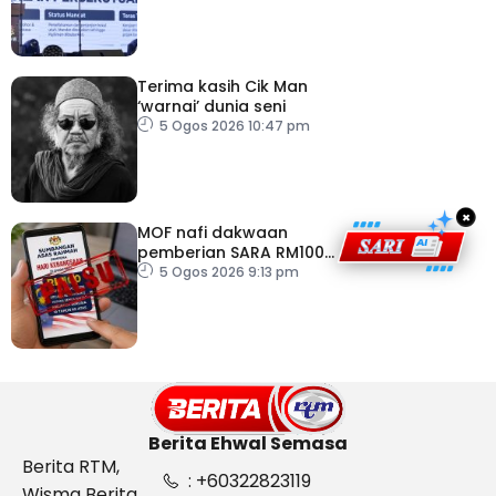
Persekutuan – TPM Zahid
Terima kasih Cik Man
‘warnai’ dunia seni
5 Ogos 2026 10:47 pm
×
MOF nafi dakwaan
pemberian SARA RM100
sempena Hari
5 Ogos 2026 9:13 pm
Kebangsaan
Berita Ehwal Semasa
Berita RTM,
: +60322823119
Wisma Berita,