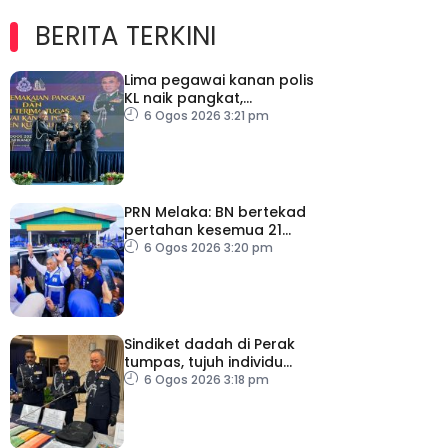
BERITA TERKINI
Lima pegawai kanan polis
KL naik pangkat,
perkukuh kepimpinan
6 Ogos 2026 3:21 pm
pasukan
PRN Melaka: BN bertekad
pertahan kesemua 21
kerusi, terbuka sebarang
6 Ogos 2026 3:20 pm
rundingan
Sindiket dadah di Perak
tumpas, tujuh individu
ditahan
6 Ogos 2026 3:18 pm