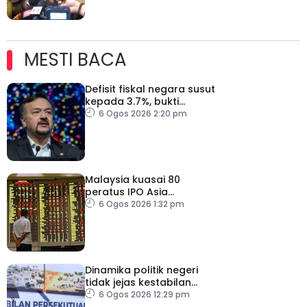
MESTI BACA
Defisit fiskal negara susut
kepada 3.7%, bukti
keyakinan pelabur masih
6 Ogos 2026 2:20 pm
kukuh
Malaysia kuasai 80
peratus IPO Asia
Tenggara, kumpul AS$1.4
6 Ogos 2026 1:32 pm
bilion separuh pertama
2026
Dinamika politik negeri
tidak jejas kestabilan
Kerajaan Perpaduan
6 Ogos 2026 12:29 pm