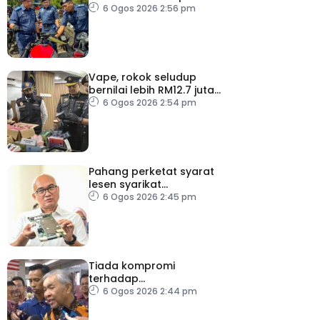
bernilai RM3.6 juta
6 Ogos 2026 2:56 pm
Vape, rokok seludup
bernilai lebih RM12.7 juta
dirampas di Selangor
6 Ogos 2026 2:54 pm
Pahang perketat syarat
lesen syarikat
telekomunikasi, bendung
6 Ogos 2026 2:45 pm
vandalisme dan kecurian
Tiada kompromi
terhadap
penyelewengan jika
6 Ogos 2026 2:44 pm
dibuktikan RCI TH