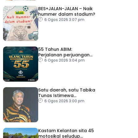
BES+JALAN-JALAN – Naik
hummer dalam stadium?
6 Ogos 2026 3:07 pm
55 Tahun ABIM:
Perjalanan perjuangan
berteraskan jati diri
6 Ogos 2026 3:04 pm
harakah Islamiah – PM
Satu daerah, satu Tabika
Tunas Istimewa
menjelang 2027 – TPM
6 Ogos 2026 3:00 pm
Zahid
Kastam Kelantan sita 45
motosikal seludup