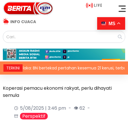
INFO CUACA
MS
laka: BN bertekad pertahan kesemua 21 kerusi, terbuka sebaran
TERKINI
Koperasi pemacu ekonomi rakyat, perlu dihayati
semula
5/08/2025 | 3:46 pm
👁 62
Perspektif