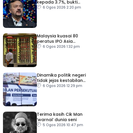
kepada 3.7%, bukti
keyakinan pelabur masih
6 Ogos 2026 2:20 pm
kukuh
Malaysia kuasai 80
peratus IPO Asia
Tenggara, kumpul AS$1.4
6 Ogos 2026 1:32 pm
bilion separuh pertama
2026
Dinamika politik negeri
tidak jejas kestabilan
Kerajaan Perpaduan
6 Ogos 2026 12:29 pm
Persekutuan – TPM Zahid
Terima kasih Cik Man
‘warnai’ dunia seni
5 Ogos 2026 10:47 pm