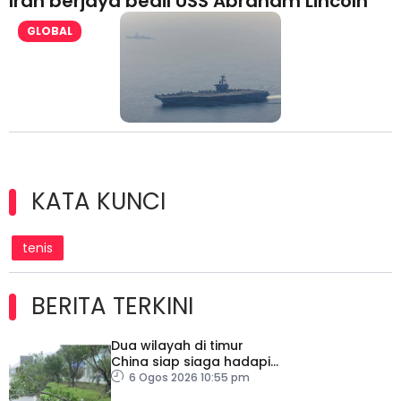
Iran berjaya bedil USS Abraham Lincoln
GLOBAL
KATA KUNCI
tenis
BERITA TERKINI
Dua wilayah di timur
China siap siaga hadapi
taufan dolphin
6 Ogos 2026 10:55 pm