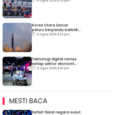
antarabangsa berentap
6 Ogos 2026 8:23 pm
rebut tiket ke Itali
Korea Utara lancar
peluru berpandu balistik
jarak dekat ke arah Laut
6 Ogos 2026 8:14 pm
Jepun
Teknologi digital rentas
setiap sektor ekonomi
diperkasa seiring
6 Ogos 2026 8:10 pm
kemajuan inovasi
MESTI BACA
Defisit fiskal negara susut