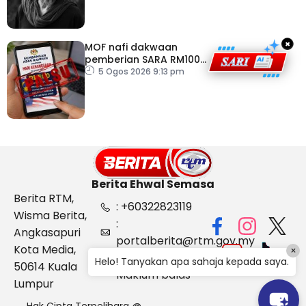
×
MOF nafi dakwaan
pemberian SARA RM100
sempena Hari
5 Ogos 2026 9:13 pm
Kebangsaan
Berita Ehwal Semasa
Berita RTM,
: +60322823119
Wisma Berita,
:
Angkasapuri
portalberita@rtm.gov.my
Kota Media,
×
: Aduan &
Helo! Tanyakan apa sahaja kepada saya.
50614 Kuala
Maklum balas
Lumpur
Hak Cipta Terpelihara @