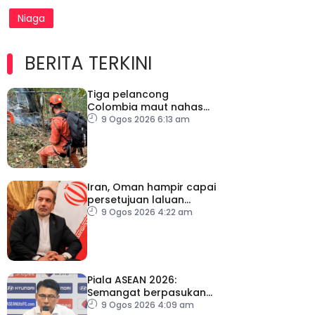
Niaga
BERITA TERKINI
Tiga pelancong
Colombia maut nahas
helikopter di Rio de
9 Ogos 2026 6:13 am
Janeiro
Iran, Oman hampir capai
persetujuan laluan
sementara Selat Hormuz
9 Ogos 2026 4:22 am
Piala ASEAN 2026:
Semangat berpasukan
kunci Harimau Malaya ke
9 Ogos 2026 4:09 am