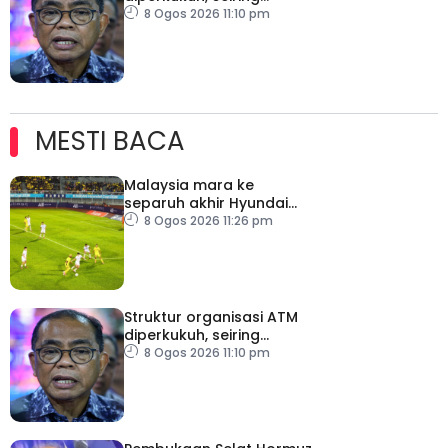
pemodenan aset
8 Ogos 2026 11:10 pm
pertahanan
MESTI BACA
Malaysia mara ke
separuh akhir Hyundai
ASEAN Cup
8 Ogos 2026 11:26 pm
Struktur organisasi ATM
diperkukuh, seiring
pemodenan aset
8 Ogos 2026 11:10 pm
pertahanan