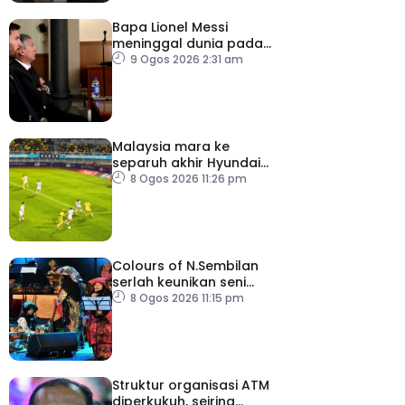
Bapa Lionel Messi
meninggal dunia pada
usia 68 tahun
9 Ogos 2026 2:31 am
Malaysia mara ke
separuh akhir Hyundai
ASEAN Cup
8 Ogos 2026 11:26 pm
Colours of N.Sembilan
serlah keunikan seni
budaya negeri beradat
8 Ogos 2026 11:15 pm
Struktur organisasi ATM
diperkukuh, seiring