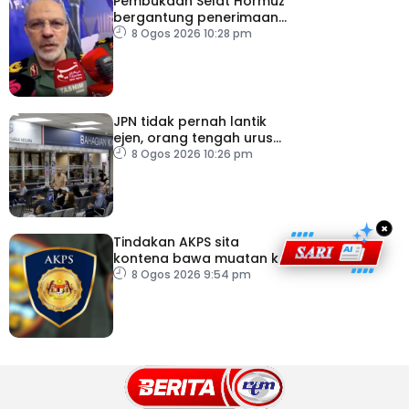
Pembukaan Selat Hormuz
bergantung penerimaan
AS – IRGC
8 Ogos 2026 10:28 pm
JPN tidak pernah lantik
ejen, orang tengah urus
dokumentasi
8 Ogos 2026 10:26 pm
×
Tindakan AKPS sita
kontena bawa muatan ke
Israel bukti ketegasan
8 Ogos 2026 9:54 pm
Malaysia