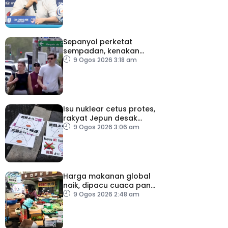
separuh akhir
Sepanyol perketat
sempadan, kenakan
pemeriksaan ketibaan
9 Ogos 2026 3:18 am
dari Itali
Isu nuklear cetus protes,
rakyat Jepun desak
dasar dikaji semula
9 Ogos 2026 3:06 am
Harga makanan global
naik, dipacu cuaca panas
dan ketegangan
9 Ogos 2026 2:48 am
geopolitik