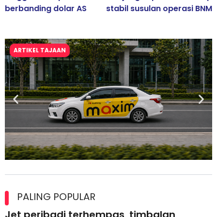
berbanding dolar AS
stabil susulan operasi BNM
ARTIKEL TAJAAN
Maxim Malaysia dedah laporan keselamatan, pematuhan
lesen separuh pertama 2026
PALING POPULAR
Jet peribadi terhempas, timbalan