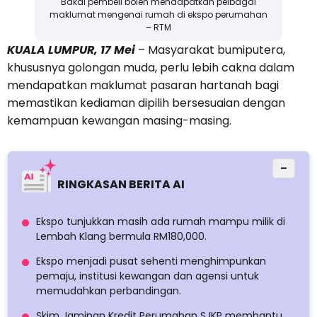
Bakal pembeli boleh mendapatkan pelbagai
maklumat mengenai rumah di ekspo perumahan
– RTM
KUALA LUMPUR, 17 Mei
– Masyarakat bumiputera,
khususnya golongan muda, perlu lebih cakna dalam
mendapatkan maklumat pasaran hartanah bagi
memastikan kediaman dipilih bersesuaian dengan
kemampuan kewangan masing-masing.
−
RINGKASAN BERITA AI
Ekspo tunjukkan masih ada rumah mampu milik di
Lembah Klang bermula RM180,000.
Ekspo menjadi pusat sehenti menghimpunkan
pemaju, institusi kewangan dan agensi untuk
memudahkan perbandingan.
Skim Jaminan Kredit Perumahan SJKP membantu