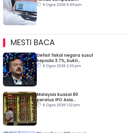
diperketat, pastikan
6 Ogos 2026 5:59 pm
persaingan adil
MESTI BACA
Defisit fiskal negara susut
kepada 3.7%, bukti
keyakinan pelabur masih
6 Ogos 2026 2:20 pm
kukuh
Malaysia kuasai 80
peratus IPO Asia
Tenggara, kumpul AS$1.4
6 Ogos 2026 1:32 pm
bilion separuh pertama
2026