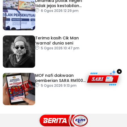
Dinamika politik negeri
tidak jejas kestabilan
Kerajaan Perpaduan
6 Ogos 2026 12:29 pm
Persekutuan – TPM Zahid
Terima kasih Cik Man
‘warnai’ dunia seni
5 Ogos 2026 10:47 pm
×
MOF nafi dakwaan
pemberian SARA RM100
sempena Hari
5 Ogos 2026 9:13 pm
Kebangsaan