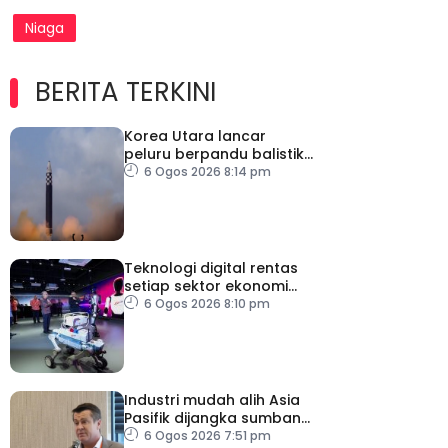
Niaga
BERITA TERKINI
Korea Utara lancar
peluru berpandu balistik
jarak dekat ke arah Laut
6 Ogos 2026 8:14 pm
Jepun
Teknologi digital rentas
setiap sektor ekonomi
diperkasa seiring
6 Ogos 2026 8:10 pm
kemajuan inovasi
Industri mudah alih Asia
Pasifik dijangka sumbang
AS$1.4 trilion menjelang
6 Ogos 2026 7:51 pm