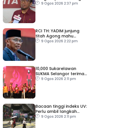
kelemahan tadbir urus TH
9 Ogos 2026 2:37 pm
RCI TH: YADIM junjung
titah Agong mahu
siasatan tanpa
9 Ogos 2026 2:22 pm
kompromi
10,000 Sukarelawan
SUKMA Selangor terima
elaun RM100 sehari
9 Ogos 2026 2:11 pm
Bacaan tinggi indeks UV:
Perlu ambil langkah
perlindungan, elak risiko
9 Ogos 2026 2:11 pm
kesihatan