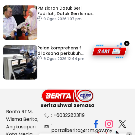
PM ziarah Datuk Seri
Fadillah, Datuk Seri Ismail
Sabri di IJN
9 Ogos 2026 1:07 pm
×
Pelan komprehensif
dilaksana perkukuh
keselamatan
9 Ogos 2026 12:44 pm
pemeriksaan bagasi di
KLIA
Berita Ehwal Semasa
Berita RTM,
: +60322823119
Wisma Berita,
:
Angkasapuri
portalberita@rtm.gov.my
Kota Media,
×