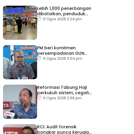
Lebih 1,000 penerbangan
dibatalkan, penduduk
dipindahkan persediaan
9 Ogos 2026 3:24 pm
hadapi Taufan Dolphin
PM beri komitmen
persempadanan DUN
Sarawak, minta laporan
9 Ogos 2026 3:04 pm
SPR – Datuk Seri Fahmi
Reformasi Tabung Haji
perkukuh sistem, cegah
kesilapan berulang
9 Ogos 2026 2:58 pm
RCI: Audit forensik
bongkar punca kerugian,