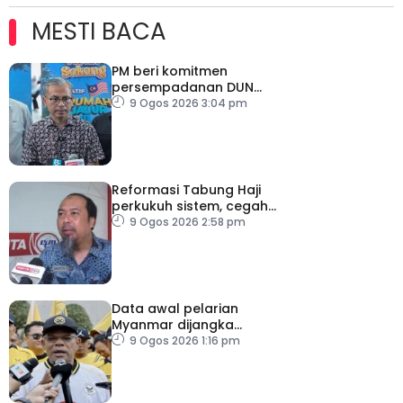
MESTI BACA
PM beri komitmen
persempadanan DUN
Sarawak, minta laporan
9 Ogos 2026 3:04 pm
SPR – Datuk Seri Fahmi
Reformasi Tabung Haji
perkukuh sistem, cegah
kesilapan berulang
9 Ogos 2026 2:58 pm
Data awal pelarian
Myanmar dijangka
diperoleh suku keempat
9 Ogos 2026 1:16 pm
2026