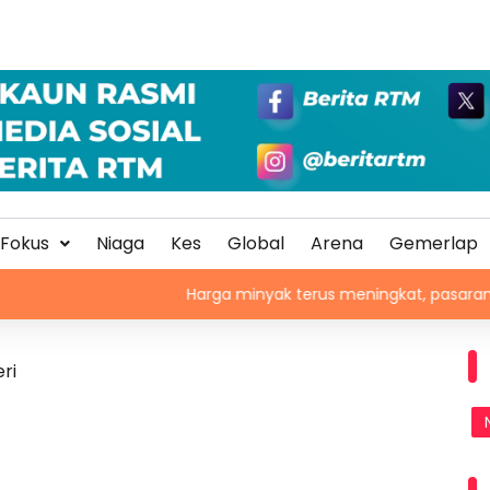
Fokus
Niaga
Kes
Global
Arena
Gemerlap
Harga minyak terus meningkat, pasaran saham me
ri