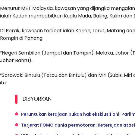
Menurut MET Malaysia, kawasan yang dijangka mengalami 
ialah Kedah membabitkan Kuala Muda, Baling, Kulim dan B
Di Perak, kawasan terlibat ialah Kerian, Larut, Matang d
Rompin di Pahang.
“Negeri Sembilan (Jempol dan Tampin), Melaka, Johor (Ta
Johor Bahru).
“Sarawak: Bintulu (Tatau dan Bintulu) dan Miri (Subis, Mi
itu.
DISYORKAN
Peruntukan kerajaan bukan hak eksklusif ahli Parli
Terjerat FOMO dunia permotoran: Keterujaan atas