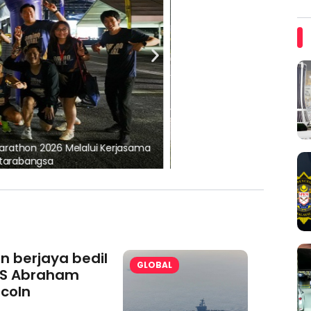
, pematuhan lesen separuh
Ajinomoto (Malaysia) Berh
aminoVITAL® Bersama Pemp
an berjaya bedil
GLOBAL
S Abraham
ncoln