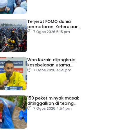
Terjerat FOMO dunia
permotoran: Keterujaan
atasi pertimbangan
7 Ogos 2026 5:15 pm
Wan Kuzain dijangka isi
kesebelasan utama
Harimau Malaya menentang
7 Ogos 2026 4:59 pm
Filipina
150 peket minyak masak
ditinggalkan di tebing
Sungai Golok
7 Ogos 2026 4:54 pm