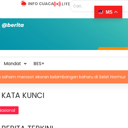
INFO CUACA
MS
Mandat
BES+
rosot ekoran kebimbangan baharu di Selat Hormuz
Ism
KATA KUNCI
Nasional