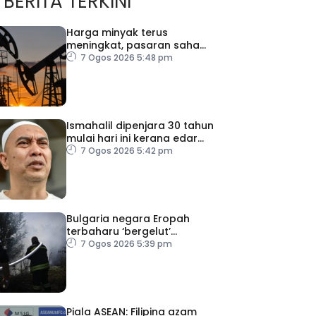
BERITA TERKINI
Harga minyak terus
meningkat, pasaran saham
merosot ekoran
7 Ogos 2026 5:48 pm
kebimbangan baharu di
Selat Hormuz
Ismahalil dipenjara 30 tahun
mulai hari ini kerana edar
dadah
7 Ogos 2026 5:42 pm
Bulgaria negara Eropah
terbaharu ‘bergelut’
kebakaran hutan
7 Ogos 2026 5:39 pm
Piala ASEAN: Filipina azam