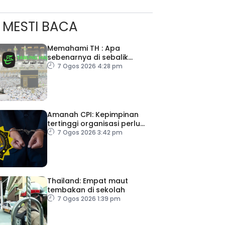
MESTI BACA
Memahami TH : Apa
sebenarnya di sebalik
angka
7 Ogos 2026 4:28 pm
ad Perkasa SCORE Marathon 2026 Melalui Kerjasama
Amanah CPI: Kepimpinan
engaruh Larian Antarabangsa
tertinggi organisasi perlu
pacu reformasi radikal
7 Ogos 2026 3:42 pm
Thailand: Empat maut
tembakan di sekolah
7 Ogos 2026 1:39 pm