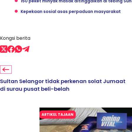
150 peket minyak masak ditinggalkan di tebing Sun
Kepekaan sosial asas perpaduan masyarakat
Kongsi berita
Sultan Selangor tidak perkenan solat Jumaat
di surau pusat beli-belah
ARTIKEL TAJAAN