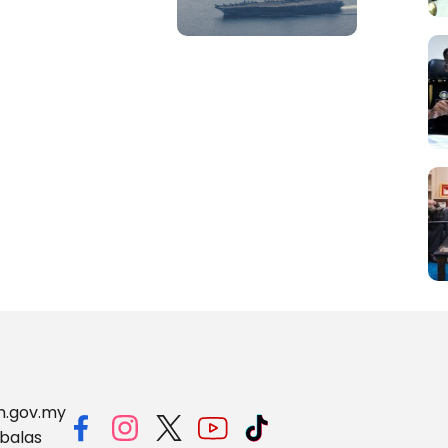
m.gov.my
balas