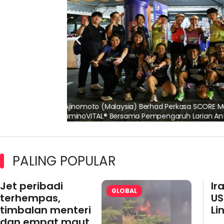
lalui Kerjasama
Maxim Malaysia dedah laporan keselamatan
pertama 2026
PALING POPULAR
Jet peribadi
Ir
GLOBAL
terhempas,
US
timbalan menteri
Li
dan empat maut