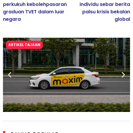
perkukuh kebolehpasaran
individu sebar berita
graduan TVET dalam luar
palsu krisis bekalan
negara
global
ARTIKEL TAJAAN
Maxim Malaysia dedah laporan keselamatan, pematuhan
lesen separuh pertama 2026