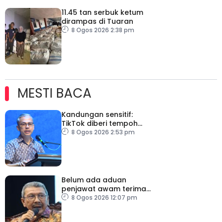
11.45 tan serbuk ketum
dirampas di Tuaran
8 Ogos 2026 2:38 pm
MESTI BACA
Kandungan sensitif:
TikTok diberi tempoh
perkukuh sistem
8 Ogos 2026 2:53 pm
moderasi
Belum ada aduan
penjawat awam terima
tekanan daripada ahli
8 Ogos 2026 12:07 pm
politik