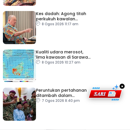
Kes dadah: Agong titah
perkukuh kawalan
lapangan terbang, pintu
8 Ogos 2026 11:17 am
masuk negara
Kualiti udara merosot,
lima kawasan di Sarawak
catat IPU tidak sihat
8 Ogos 2026 10:27 am
×
Peruntukan pertahanan
ditambah dalam
Belanjawan 2027
7 Ogos 2026 8:40 pm