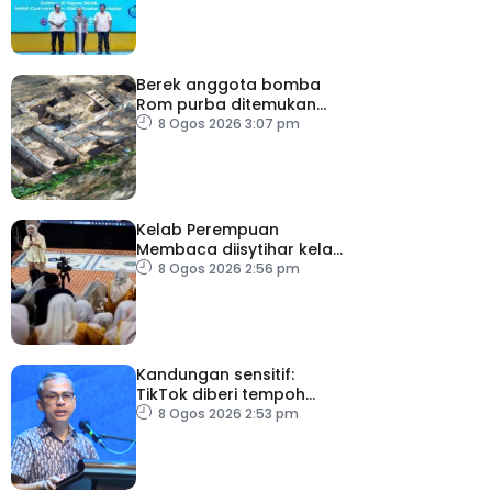
Berek anggota bomba
Rom purba ditemukan
berhampiran Colosseum
8 Ogos 2026 3:07 pm
Kelab Perempuan
Membaca diisytihar kelab
membaca terbesar di
8 Ogos 2026 2:56 pm
Malaysia
Kandungan sensitif:
TikTok diberi tempoh
perkukuh sistem
8 Ogos 2026 2:53 pm
moderasi