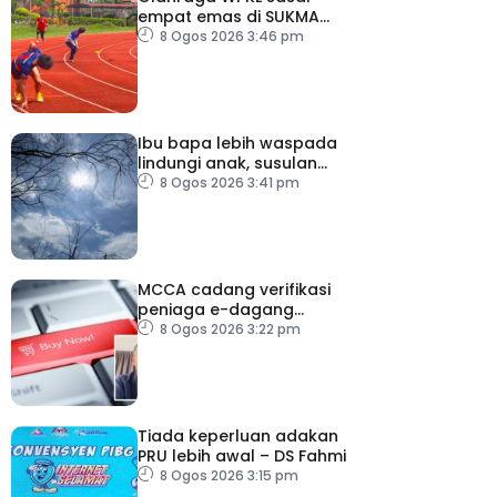
empat emas di SUKMA
2026
8 Ogos 2026 3:46 pm
Ibu bapa lebih waspada
lindungi anak, susulan
indeks UV sangat tinggi
8 Ogos 2026 3:41 pm
MCCA cadang verifikasi
peniaga e-dagang
tangani lambakan
8 Ogos 2026 3:22 pm
produk import
Tiada keperluan adakan
PRU lebih awal – DS Fahmi
8 Ogos 2026 3:15 pm