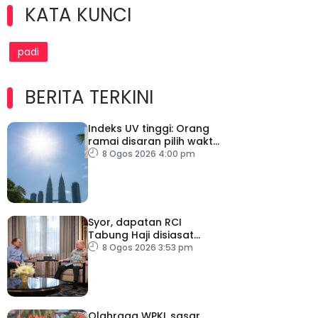
KATA KUNCI
padi
BERITA TERKINI
Indeks UV tinggi: Orang
ramai disaran pilih waktu
sesuai untuk aktiviti luar
8 Ogos 2026 4:00 pm
Syor, dapatan RCI
Tabung Haji disiasat
tanpa kompromi – PM
8 Ogos 2026 3:53 pm
Olahraga WPKL sasar