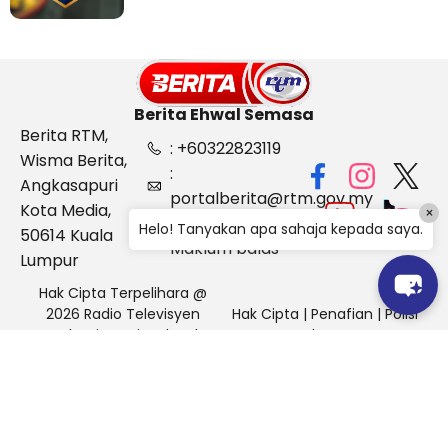
Berita Ehwal Semasa
Berita RTM,
: +60322823119
Wisma Berita,
:
Angkasapuri
portalberita@rtm.gov.my
Kota Media,
×
: Aduan &
Helo! Tanyakan apa sahaja kepada saya.
50614 Kuala
Maklum balas
Lumpur
Hak Cipta Terpelihara @
2026 Radio Televisyen
Hak Cipta
|
Penafian
|
Polisi
Malaysia, Berita Ehwal
Keselamatan
Semasa (BES)
Pihak Portal Berita RTM tidak bertanggungjawab terhadap