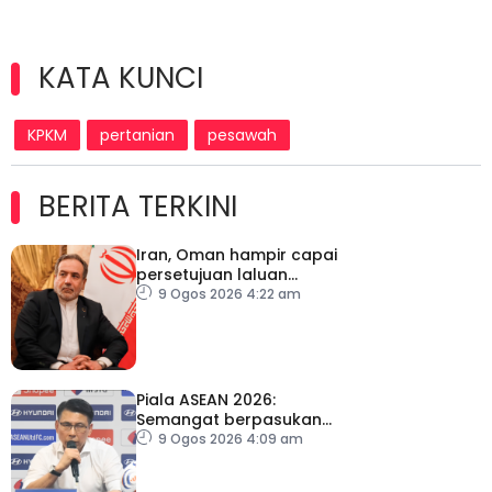
KATA KUNCI
KPKM
pertanian
pesawah
BERITA TERKINI
Iran, Oman hampir capai
persetujuan laluan
sementara Selat Hormuz
9 Ogos 2026 4:22 am
Piala ASEAN 2026:
Semangat berpasukan
kunci Harimau Malaya ke
9 Ogos 2026 4:09 am
separuh akhir