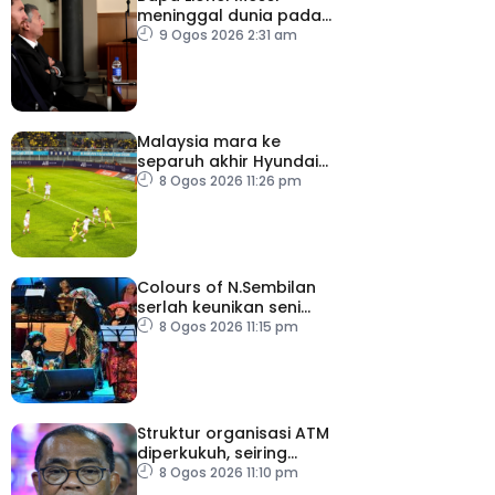
meninggal dunia pada
usia 68 tahun
9 Ogos 2026 2:31 am
Malaysia mara ke
separuh akhir Hyundai
ASEAN Cup
8 Ogos 2026 11:26 pm
Colours of N.Sembilan
serlah keunikan seni
budaya negeri beradat
8 Ogos 2026 11:15 pm
Struktur organisasi ATM
diperkukuh, seiring
pemodenan aset
8 Ogos 2026 11:10 pm
pertahanan