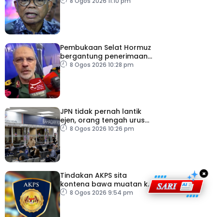
pemodenan aset
8 Ogos 2026 11:10 pm
pertahanan
Pembukaan Selat Hormuz
bergantung penerimaan
AS – IRGC
8 Ogos 2026 10:28 pm
JPN tidak pernah lantik
ejen, orang tengah urus
dokumentasi
8 Ogos 2026 10:26 pm
×
Tindakan AKPS sita
kontena bawa muatan ke
Israel bukti ketegasan
8 Ogos 2026 9:54 pm
Malaysia