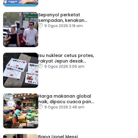
Sepanyol perketat
sempadan, kenakan
pemeriksaan ketibaan
9 Ogos 2026 3:18 am
dari Itali
Isu nuklear cetus protes,
rakyat Jepun desak
dasar dikaji semula
9 Ogos 2026 3:06 am
Harga makanan global
naik, dipacu cuaca panas
dan ketegangan
9 Ogos 2026 2:48 am
geopolitik
Bapa Lionel Messi