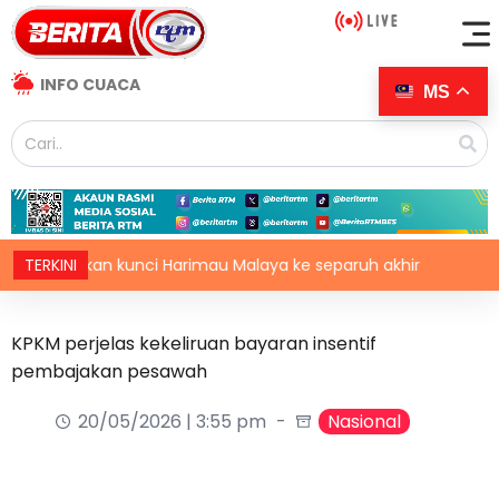
INFO CUACA
MS
sukan kunci Harimau Malaya ke separuh akhir
TERKINI
Sepanyol 
KPKM perjelas kekeliruan bayaran insentif
pembajakan pesawah
20/05/2026 | 3:55 pm
Nasional