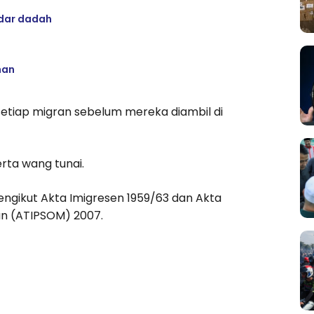
edar dadah
han
etiap migran sebelum mereka diambil di
erta wang tunai.
gikut Akta Imigresen 1959/63 dan Akta
n (ATIPSOM) 2007.