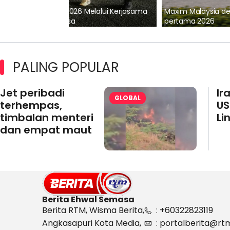
lalui Kerjasama
Maxim Malaysia dedah laporan keselamatan
pertama 2026
PALING POPULAR
Jet peribadi
Ir
GLOBAL
terhempas,
US
timbalan menteri
Li
dan empat maut
Berita Ehwal Semasa
Berita RTM, Wisma Berita,
: +60322823119
Angkasapuri Kota Media,
: portalberita@rt