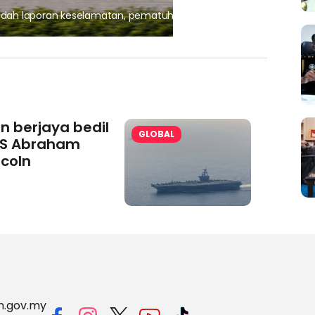
, pematuhan lesen separuh
Ajinomoto (Malaysia) Berh
aminoVITAL® Bersama Pemp
an berjaya bedil
GLOBAL
S Abraham
ncoln
m.gov.my