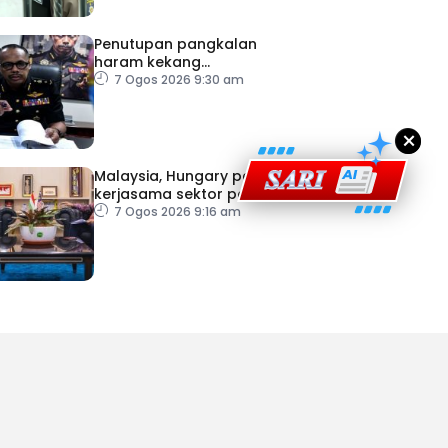
ad Perkasa SCORE Marathon 2026 Melalui Kerjasama
engaruh Larian Antarabangsa
Penutupan pangkalan
haram kekang
penyeludupan di Kelantan
7 Ogos 2026 9:30 am
×
Malaysia, Hungary perkukuh
kerjasama sektor pertanian
7 Ogos 2026 9:16 am