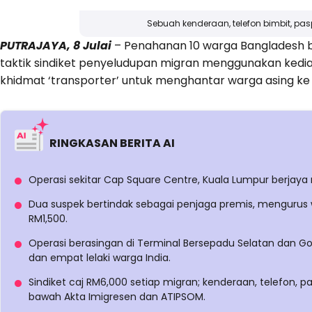
Sebuah kenderaan, telefon bimbit, pasp
PUTRAJAYA, 8 Julai
– Penahanan 10 warga Bangladesh b
taktik sindiket penyeludupan migran menggunakan ked
khidmat ‘transporter’ untuk menghantar warga asing ke 
RINGKASAN BERITA AI
Operasi sekitar Cap Square Centre, Kuala Lumpur berja
Dua suspek bertindak sebagai penjaga premis, mengurus
RM1,500.
Operasi berasingan di Terminal Bersepadu Selatan dan 
dan empat lelaki warga India.
Sindiket caj RM6,000 setiap migran; kenderaan, telefon, pa
bawah Akta Imigresen dan ATIPSOM.