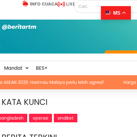
INFO CUACA
MS
Mandat
BES+
26: Harimau Malaya perlu lebih agresif
Harga minyak te
KATA KUNCI
bangladesh
operasi
sindiket