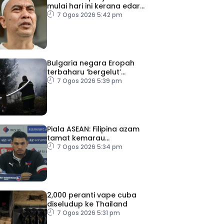
mulai hari ini kerana edar
dadah
7 Ogos 2026 5:42 pm
Bulgaria negara Eropah
terbaharu ‘bergelut’
kebakaran hutan
7 Ogos 2026 5:39 pm
Piala ASEAN: Filipina azam
tamat kemarau
kemenangan ke atas
7 Ogos 2026 5:34 pm
Malaysia
2,000 peranti vape cuba
diseludup ke Thailand
7 Ogos 2026 5:31 pm