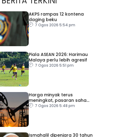
BERITA TERKINI
AKPS rampas 12 kontena
daging beku
7 Ogos 2026 5:54 pm
Piala ASEAN 2026: Harimau
Malaya perlu lebih agresif
7 Ogos 2026 5:51 pm
Harga minyak terus
meningkat, pasaran saham
merosot ekoran
7 Ogos 2026 5:48 pm
kebimbangan baharu di
Selat Hormuz
Ismahalil dipenjara 30 tahun