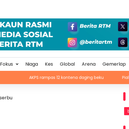
Fokus
Niaga
Kes
Global
Arena
Gemerlap
AKPS rampas 12 kontena daging beku
Piala ASEAN 20
serbu