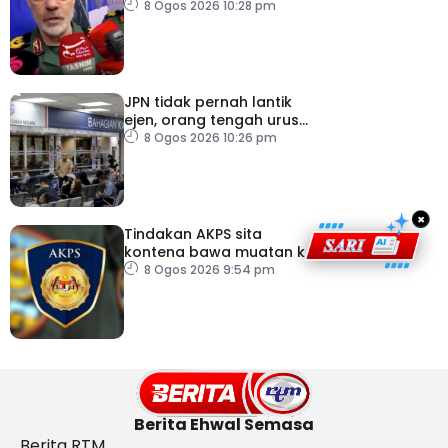
AS – IRGC
8 Ogos 2026 10:28 pm
JPN tidak pernah lantik
ejen, orang tengah urus
dokumentasi
8 Ogos 2026 10:26 pm
×
Tindakan AKPS sita
kontena bawa muatan ke
Israel bukti ketegasan
8 Ogos 2026 9:54 pm
Malaysia
Berita Ehwal Semasa
Berita RTM,