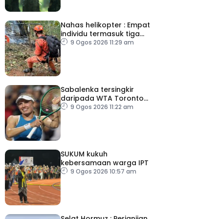
Nahas helikopter : Empat
individu termasuk tiga
pelancong Columbia
9 Ogos 2026 11:29 am
maut
Sabalenka tersingkir
daripada WTA Toronto
Masters
9 Ogos 2026 11:22 am
SUKUM kukuh
kebersamaan warga IPT
9 Ogos 2026 10:57 am
Selat Hormuz : Perjanjian