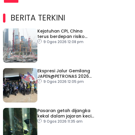
BERITA TERKINI
Kejatuhan CPI, China
terus berdepan risiko
deflasi
9 Ogos 2026 12:08 pm
Ekspresi Jalur Gemilang
JAPEN@PETRONAS 2026
dilancar serentak di 15
9 Ogos 2026 12:05 pm
lokasi seluruh negara
Pasaran getah dijangka
kekal dalam jajaran kecil
minggu depan
9 Ogos 2026 11:35 am