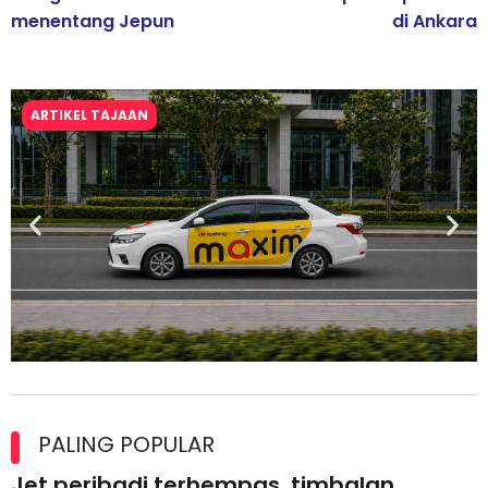
menentang Jepun
di Ankara
ARTIKEL TAJAAN
Maxim Malaysia dedah laporan keselamatan, pematuhan
lesen separuh pertama 2026
PALING POPULAR
Jet peribadi terhempas, timbalan