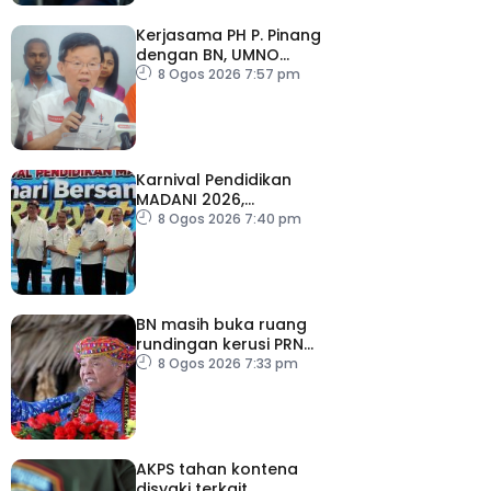
Kerjasama PH P. Pinang
dengan BN, UMNO
diteruskan
8 Ogos 2026 7:57 pm
Karnival Pendidikan
MADANI 2026,
semarakkan budaya
8 Ogos 2026 7:40 pm
pembelajaran sepanjang
hayat
BN masih buka ruang
rundingan kerusi PRN
Melaka – Ahmad Zahid
8 Ogos 2026 7:33 pm
AKPS tahan kontena
disyaki terkait