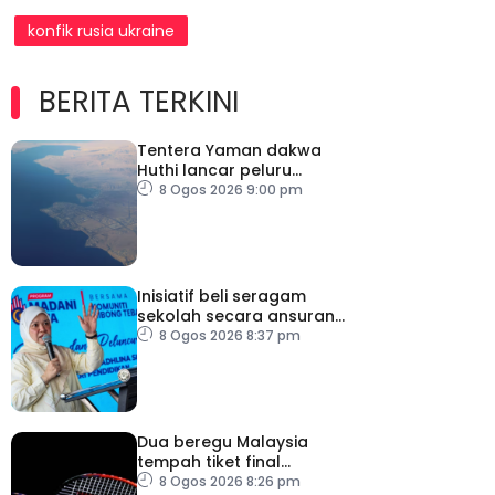
konfik rusia ukraine
BERITA TERKINI
Tentera Yaman dakwa
Huthi lancar peluru
berpandu ke arah Laut
8 Ogos 2026 9:00 pm
Merah
Inisiatif beli seragam
sekolah secara ansuran
ringankan beban ibu
8 Ogos 2026 8:37 pm
bapa
Dua beregu Malaysia
tempah tiket final
Masters Korea
8 Ogos 2026 8:26 pm