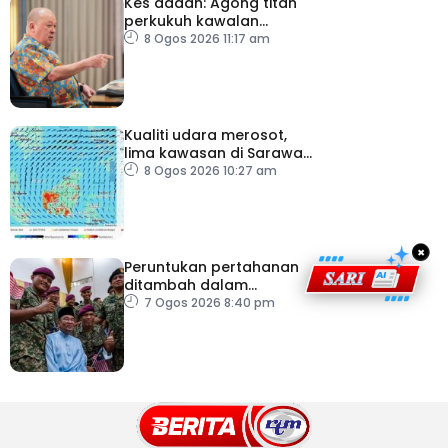
Kes dadah: Agong titah
perkukuh kawalan
lapangan terbang, pintu
8 Ogos 2026 11:17 am
masuk negara
Kualiti udara merosot,
lima kawasan di Sarawak
catat IPU tidak sihat
8 Ogos 2026 10:27 am
×
Peruntukan pertahanan
ditambah dalam
Belanjawan 2027
7 Ogos 2026 8:40 pm