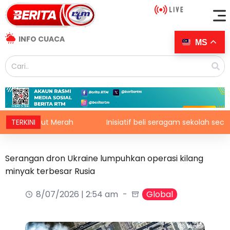
INFO CUACA
MS
h Laut Merah
TERKINI
Inisiatif beli seragam sekolah secara ans
Serangan dron Ukraine lumpuhkan operasi kilang
minyak terbesar Rusia
8/07/2026 | 2:54 am
Global