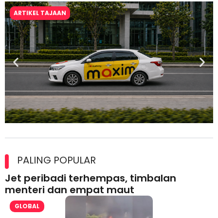
ARTIKEL TAJAAN
Maxim Malaysia dedah laporan keselamatan, pematuhan
lesen separuh pertama 2026
PALING POPULAR
Jet peribadi terhempas, timbalan
menteri dan empat maut
GLOBAL