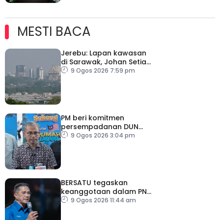
MESTI BACA
Jerebu: Lapan kawasan
di Sarawak, Johan Setia
di Selangor catat IPU
9 Ogos 2026 7:59 pm
tidak sihat
PM beri komitmen
persempadanan DUN
Sarawak, minta laporan
9 Ogos 2026 3:04 pm
SPR – Datuk Seri Fahmi
BERSATU tegaskan
keanggotaan dalam PN
masih sah
9 Ogos 2026 11:44 am