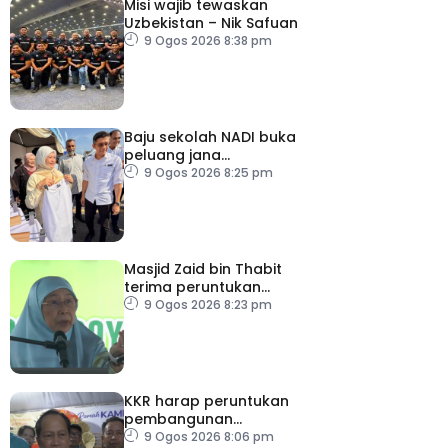
Misi wajib tewaskan
Uzbekistan – Nik Safuan
9 Ogos 2026 8:38 pm
Baju sekolah NADI buka
peluang jana
pendapatan, bantu
9 Ogos 2026 8:25 pm
keluarga berjimat –
Fadhlina
Masjid Zaid bin Thabit
terima peruntukan
RM100,000
9 Ogos 2026 8:23 pm
KKR harap peruntukan
pembangunan
ditingkatkan
9 Ogos 2026 8:06 pm