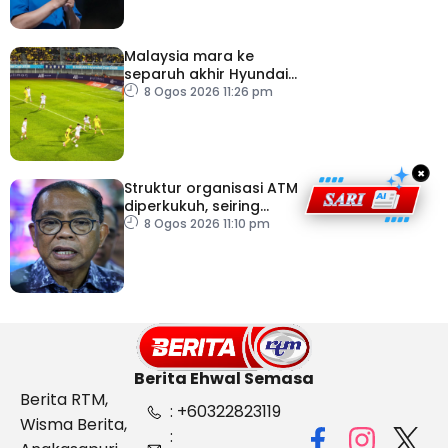
Malaysia mara ke
separuh akhir Hyundai
ASEAN Cup
8 Ogos 2026 11:26 pm
×
Struktur organisasi ATM
diperkukuh, seiring
pemodenan aset
8 Ogos 2026 11:10 pm
pertahanan
Berita Ehwal Semasa
Berita RTM,
: +60322823119
Wisma Berita,
: