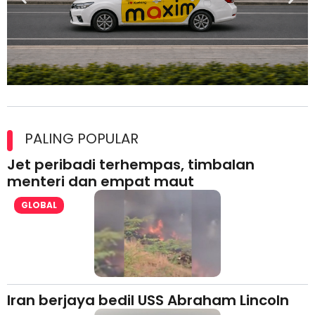
Maxim Malaysia dedah laporan keselamatan, pematuhan
lesen separuh pertama 2026
PALING POPULAR
Jet peribadi terhempas, timbalan
menteri dan empat maut
GLOBAL
Iran berjaya bedil USS Abraham Lincoln