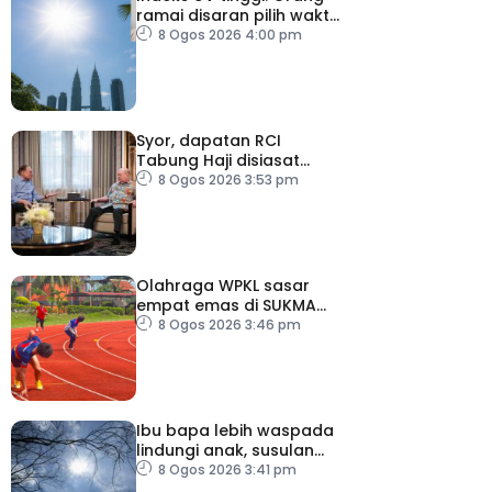
ramai disaran pilih waktu
sesuai untuk aktiviti luar
8 Ogos 2026 4:00 pm
Syor, dapatan RCI
Tabung Haji disiasat
tanpa kompromi – PM
8 Ogos 2026 3:53 pm
Olahraga WPKL sasar
empat emas di SUKMA
2026
8 Ogos 2026 3:46 pm
Ibu bapa lebih waspada
lindungi anak, susulan
indeks UV sangat tinggi
8 Ogos 2026 3:41 pm