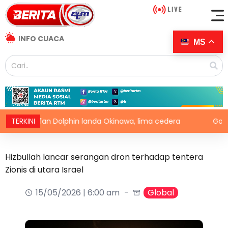
INFO CUACA
MS
Taufan Dolphin landa Okinawa, lima cedera
TERKINI
Golongan as
Hizbullah lancar serangan dron terhadap tentera
Zionis di utara Israel
15/05/2026 | 6:00 am
Global