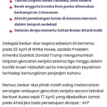
Taufan Dolphin landa Okinawa, lima cedera
Berek anggota bomba Rom purba ditemukan
berhampiran Colosseum
Aktiviti penebangan hutan di Amazon merosot
dalam tempoh sedekad
Gelaran diraja menantu Sultan Brunei ditarik balik
Delegasi kedua-dua negara sebelum ini bertemu
pada 23 April di White House, apabila Presiden
Amerika Syarikat Donald Trump mengumumkan
lanjutan gencatan senjata selama tiga minggu dalam
konflik Israel-Hizbullah serta menyatakan keyakinan
terhadap kemungkinan perjanjian baharu.
Namun, kedua-dua pihak masih saling melancarkan
serangan walaupun gencatan senjata secara teknikal
berkuat kuasa sejak 17 April, yang dijadualkan tamat
pada Ahad jika tiada persetujuan dicapai.- AFP