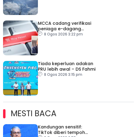
MCCA cadang verifikasi
peniaga e-dagang
tangani lambakan
8 Ogos 2026 3:22 pm
produk import
Tiada keperluan adakan
PRU lebih awal – DS Fahmi
8 Ogos 2026 3:15 pm
MESTI BACA
Kandungan sensitif:
TikTok diberi tempoh