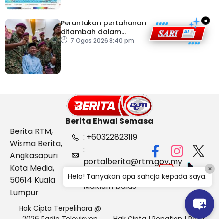
×
Peruntukan pertahanan
ditambah dalam
Belanjawan 2027
7 Ogos 2026 8:40 pm
Berita Ehwal Semasa
Berita RTM,
: +60322823119
Wisma Berita,
:
Angkasapuri
portalberita@rtm.gov.my
Kota Media,
×
: Aduan &
Helo! Tanyakan apa sahaja kepada saya.
50614 Kuala
Maklum balas
Lumpur
Hak Cipta Terpelihara @
2026 Radio Televisyen
Hak Cipta
|
Penafian
|
Polisi