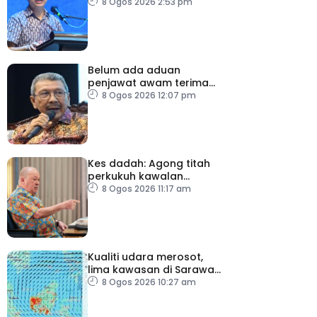
perkukuh sistem
8 Ogos 2026 2:53 pm
moderasi
Belum ada aduan
penjawat awam terima
tekanan daripada ahli
8 Ogos 2026 12:07 pm
politik
Kes dadah: Agong titah
perkukuh kawalan
lapangan terbang, pintu
8 Ogos 2026 11:17 am
masuk negara
Kualiti udara merosot,
lima kawasan di Sarawak
catat IPU tidak sihat
8 Ogos 2026 10:27 am