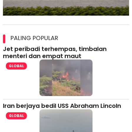
Maxim Malaysia dedah laporan keselamatan, pematuhan
lesen separuh pertama 2026
PALING POPULAR
Jet peribadi terhempas, timbalan
menteri dan empat maut
GLOBAL
Iran berjaya bedil USS Abraham Lincoln
GLOBAL