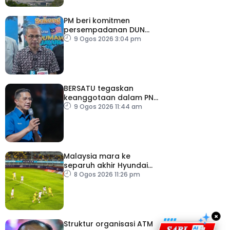
PM beri komitmen
persempadanan DUN
Sarawak, minta laporan
9 Ogos 2026 3:04 pm
SPR – Datuk Seri Fahmi
BERSATU tegaskan
keanggotaan dalam PN
masih sah
9 Ogos 2026 11:44 am
Malaysia mara ke
separuh akhir Hyundai
ASEAN Cup
8 Ogos 2026 11:26 pm
×
Struktur organisasi ATM