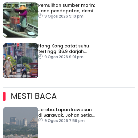
Pemulihan sumber marin:
Jana pendapatan, demi
kelangsungan hidup
9 Ogos 2026 9:10 pm
golongan nelayan
Hong Kong catat suhu
tertinggi 36.9 darjah
celsius
9 Ogos 2026 9:01 pm
MESTI BACA
Jerebu: Lapan kawasan
di Sarawak, Johan Setia
di Selangor catat IPU
9 Ogos 2026 7:59 pm
tidak sihat