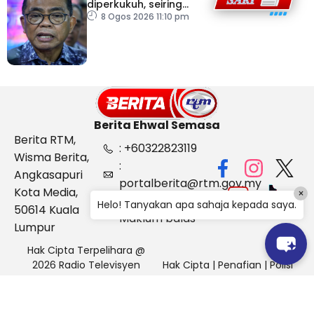
diperkukuh, seiring
pemodenan aset
8 Ogos 2026 11:10 pm
pertahanan
Berita Ehwal Semasa
Berita RTM,
: +60322823119
Wisma Berita,
:
Angkasapuri
portalberita@rtm.gov.my
Kota Media,
×
: Aduan &
Helo! Tanyakan apa sahaja kepada saya.
50614 Kuala
Maklum balas
Lumpur
Hak Cipta Terpelihara @
2026 Radio Televisyen
Hak Cipta
|
Penafian
|
Polisi
Malaysia, Berita Ehwal
Keselamatan
Semasa (BES)