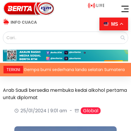
INFO CUACA
MS
TERKINI
Gempa bumi sederhana landa selatan Sumatera
F
Arab Saudi bersedia membuka kedai alkohol pertama
untuk diplomat
25/01/2024 | 9:01 am
Global