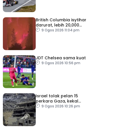
British Columbia isytihar
darurat, lebih 20,000
penduduk dipindahkan
9 Ogos 2026 11:04 pm
JDT Chelsea sama kuat
9 Ogos 2026 10:56 pm
Israel tolak pelan 15
perkara Gaza, kekal
desak Hamas lucut
9 Ogos 2026 10:26 pm
senjata