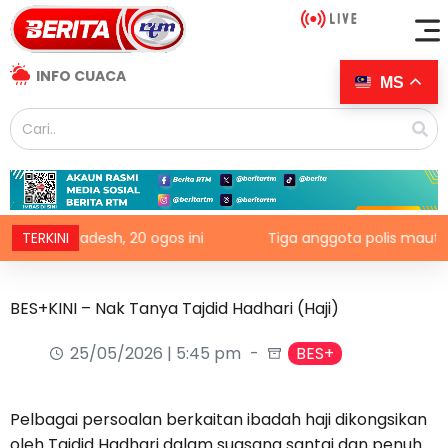
INFO CUACA
MS
Bangladesh, 20 ogos ini
TERKINI
Tiga anggota polis maut terkena 
BES+KINI – Nak Tanya Tajdid Hadhari (Haji)
25/05/2026 | 5:45 pm
BES+
Pelbagai persoalan berkaitan ibadah haji dikongsikan
oleh Tajdid Hadhari dalam suasana santai dan penuh