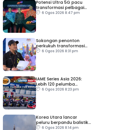
Potensi Ultra 5G pacu
transformasi pelbagai
sektor utama
6 Ogos 2026 8:47 pm
Sokongan penonton
perkukuh transformasi
RTM
6 Ogos 2026 8:31 pm
IAME Series Asia 2026:
Lebih 120 pelumba
antarabangsa berentap
6 Ogos 2026 8:23 pm
rebut tiket ke Itali
Korea Utara lancar
peluru berpandu balistik
jarak dekat ke arah Laut
6 Ogos 2026 8:14 pm