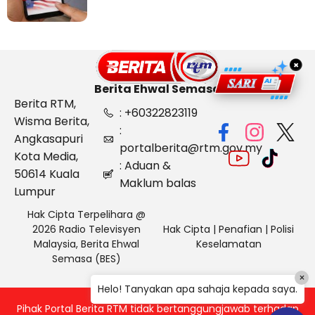
×
Berita Ehwal Semasa
Berita RTM,
: +60322823119
Wisma Berita,
:
Angkasapuri
portalberita@rtm.gov.my
Kota Media,
: Aduan &
50614 Kuala
Maklum balas
Lumpur
Hak Cipta Terpelihara @
2026 Radio Televisyen
Hak Cipta
|
Penafian
|
Polisi
Malaysia, Berita Ehwal
Keselamatan
Semasa (BES)
×
Helo! Tanyakan apa sahaja kepada saya.
Pihak Portal Berita RTM tidak bertanggungjawab terhadap