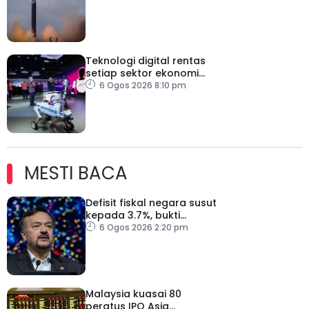
Jepun
Teknologi digital rentas
setiap sektor ekonomi
diperkasa seiring
6 Ogos 2026 8:10 pm
kemajuan inovasi
MESTI BACA
Defisit fiskal negara susut
kepada 3.7%, bukti
keyakinan pelabur masih
6 Ogos 2026 2:20 pm
kukuh
Malaysia kuasai 80
peratus IPO Asia