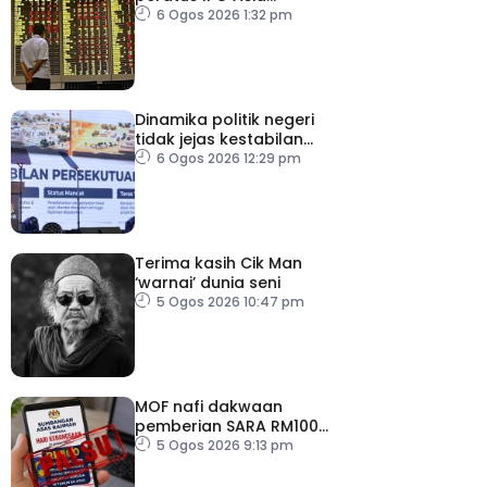
Tenggara, kumpul AS$1.4
6 Ogos 2026 1:32 pm
bilion separuh pertama
2026
Dinamika politik negeri
tidak jejas kestabilan
Kerajaan Perpaduan
6 Ogos 2026 12:29 pm
Persekutuan – TPM Zahid
Terima kasih Cik Man
‘warnai’ dunia seni
5 Ogos 2026 10:47 pm
MOF nafi dakwaan
pemberian SARA RM100
sempena Hari
5 Ogos 2026 9:13 pm
Kebangsaan