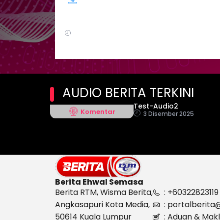
AUDIO BERITA TERKINI
Test-Audio2
Komentar
3 Disember 2025
Berita Ehwal Semasa
Berita RTM, Wisma Berita,
: +60322823119
Angkasapuri Kota Media,
: portalberit
50614 Kuala Lumpur
: Aduan & Mak