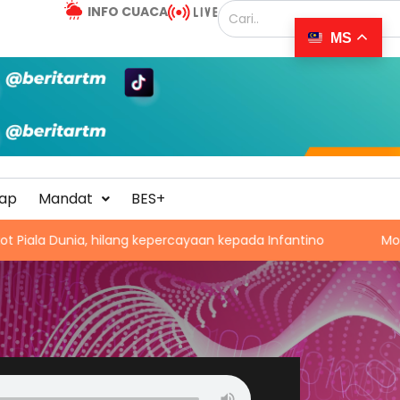
INFO CUACA
MS
ap
Mandat
BES+
iala Dunia, hilang kepercayaan kepada Infantino
MotoGP: