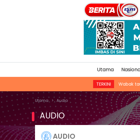
Utama
Nasiona
TERKINI
Wabak taun di 
Utama
>
Audio
AUDIO
AUDIO