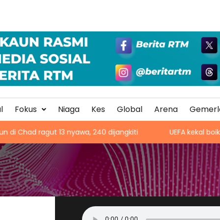
l
Fokus
Niaga
Kes
Global
Arena
Gemerl
Chad ragut 13 nyawa, 240 dijangkiti
UEFA kekal boikot P