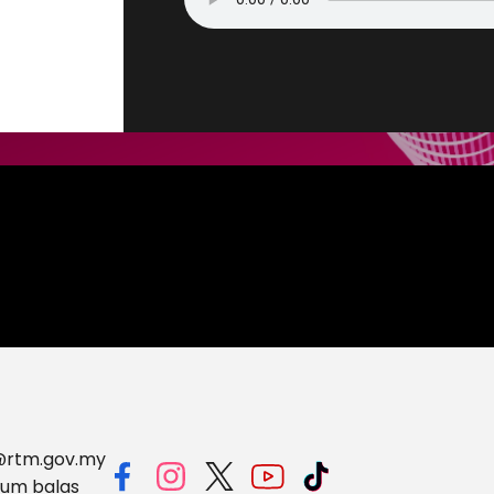
a@rtm.gov.my
lum balas