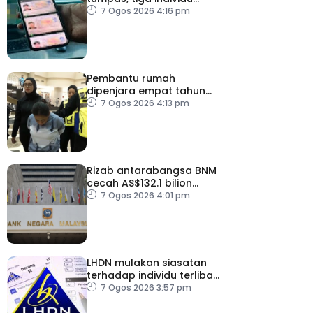
ditahan
7 Ogos 2026 4:16 pm
Pembantu rumah
dipenjara empat tahun
abai kanak-kanak hingga
7 Ogos 2026 4:13 pm
lemas
Rizab antarabangsa BNM
cecah AS$132.1 bilion
setakat Julai
7 Ogos 2026 4:01 pm
LHDN mulakan siasatan
terhadap individu terlibat
dalam Laporan RCI TH
7 Ogos 2026 3:57 pm