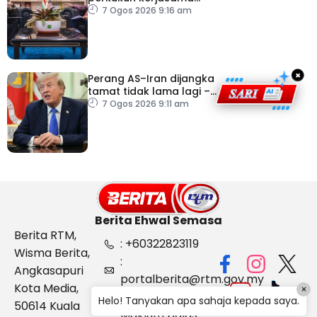
sektor pertanian
7 Ogos 2026 9:16 am
×
Perang AS–Iran dijangka
tamat tidak lama lagi –
Trump
7 Ogos 2026 9:11 am
Berita Ehwal Semasa
Berita RTM,
: +60322823119
Wisma Berita,
:
Angkasapuri
portalberita@rtm.gov.my
Kota Media,
×
: Aduan &
Helo! Tanyakan apa sahaja kepada saya.
50614 Kuala
Maklum balas