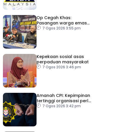
Op Cegah Khas:
Pasangan warga emas
antara 1,209 individu
7 Ogos 2026 3:55 pm
positif dadah
Kepekaan sosial asas
perpaduan masyarakat
7 Ogos 2026 3:46 pm
Amanah CPI: Kepimpinan
tertinggi organisasi perlu
pacu reformasi radikal
7 Ogos 2026 3:42 pm