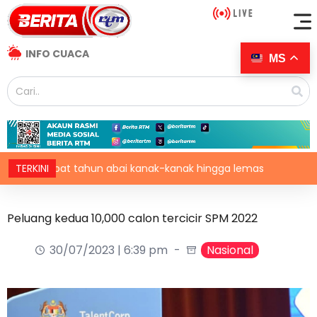
INFO CUACA
MS
pat tahun abai kanak-kanak hingga lemas
TERKINI
Rizab antar
Peluang kedua 10,000 calon tercicir SPM 2022
30/07/2023 | 6:39 pm
Nasional