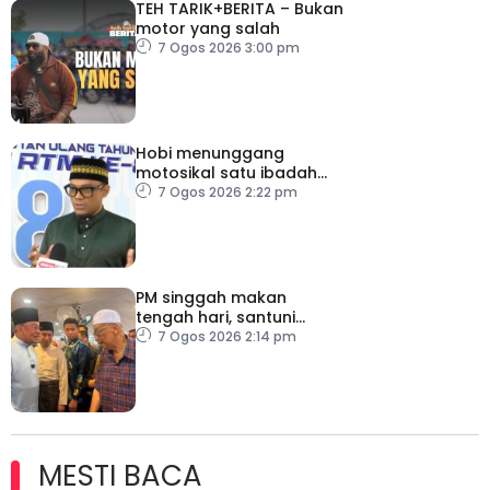
TEH TARIK+BERITA – Bukan
motor yang salah
7 Ogos 2026 3:00 pm
Hobi menunggang
motosikal satu ibadah
sekiranya dilakukan
7 Ogos 2026 2:22 pm
dengan niat dan cara
betul
PM singgah makan
tengah hari, santuni
orang ramai di Alor
7 Ogos 2026 2:14 pm
Gajah
MESTI BACA