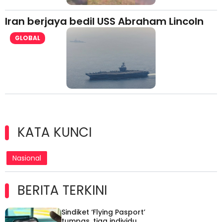
Iran berjaya bedil USS Abraham Lincoln
GLOBAL
KATA KUNCI
Nasional
BERITA TERKINI
Sindiket ‘Flying Pasport’
tumpas, tiga individu