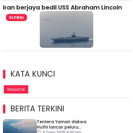
Iran berjaya bedil USS Abraham Lincoln
GLOBAL
KATA KUNCI
Nasional
BERITA TERKINI
Tentera Yaman dakwa
Huthi lancar peluru
berpandu ke arah Laut
8 Ogos 2026 9:00 pm