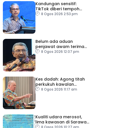
Kandungan sensitif:
TikTok diberi tempoh
perkukuh sistem
8 Ogos 2026 2:53 pm
moderasi
Belum ada aduan
penjawat awam terima
tekanan daripada ahli
8 Ogos 2026 12:07 pm
politik
Kes dadah: Agong titah
perkukuh kawalan
lapangan terbang, pintu
8 Ogos 2026 11:17 am
masuk negara
Kualiti udara merosot,
lima kawasan di Sarawak
catat IPU tidak sihat
8 Ogos 2026 10:27 am