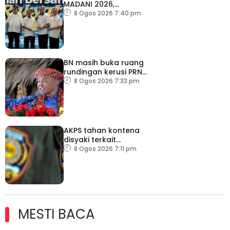
MADANI 2026,
semarakkan budaya
8 Ogos 2026 7:40 pm
pembelajaran sepanjang
hayat
BN masih buka ruang
rundingan kerusi PRN
Melaka – Ahmad Zahid
8 Ogos 2026 7:33 pm
AKPS tahan kontena
disyaki terkait
penghantaran ke Israel
8 Ogos 2026 7:11 pm
MESTI BACA