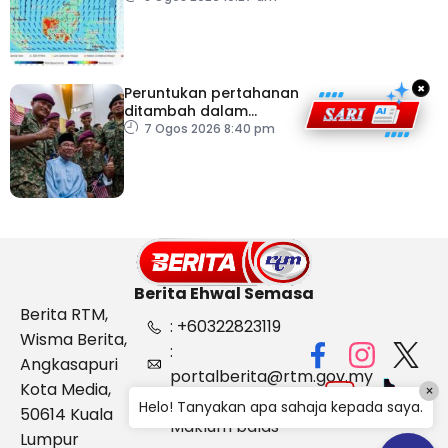
×
Peruntukan pertahanan
ditambah dalam
Belanjawan 2027
7 Ogos 2026 8:40 pm
Berita Ehwal Semasa
Berita RTM,
: +60322823119
Wisma Berita,
:
Angkasapuri
portalberita@rtm.gov.my
Kota Media,
×
: Aduan &
Helo! Tanyakan apa sahaja kepada saya.
50614 Kuala
Maklum balas
Lumpur