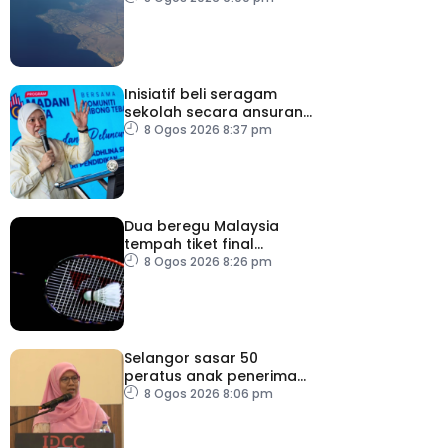
Merah
Inisiatif beli seragam
sekolah secara ansuran
ringankan beban ibu
8 Ogos 2026 8:37 pm
bapa
Dua beregu Malaysia
tempah tiket final
Masters Korea
8 Ogos 2026 8:26 pm
Selangor sasar 50
peratus anak penerima
bantuan JKM dapat
8 Ogos 2026 8:06 pm
peluang kerjaya