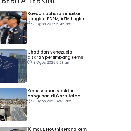
BERITA TERKINI
Kaedah baharu kenaikan
pangkat PDRM, ATM tingkat
profesionalisme, perkukuh
8 Ogos 2026 5:45 am
integriti
Chad dan Venezuela
disaran pertimbang semula
keputusan tarik diri
8 Ogos 2026 5:28 am
daripada ICC
Kemusnahan struktur
bangunan di Gaza tetap
catat peningkatan
8 Ogos 2026 4:50 am
10 maut, Houthi serang kem