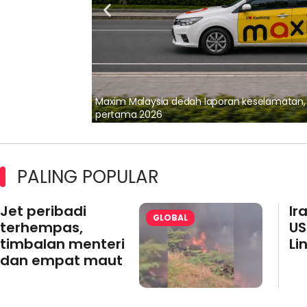
lalui Kerjasama
Maxim Malaysia dedah laporan keselamatan
pertama 2026
PALING POPULAR
Jet peribadi
Ir
GLOBAL
terhempas,
US
timbalan menteri
Li
dan empat maut