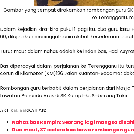
Gambar yang sempat dirakamkan rombongan guru SK J
ke Terengganu, ma
Dalam kejadian kira-kira pukul 1 pagi itu, dua guru iai
60, dilaporkan meninggal dunia akibat kecederaan parah
Turut maut dalam nahas adalah kelindan bas, Hadi Asyraf 
Bas dipercayai dalam perjalanan ke Terengganu itu tu
cerun di Kilometer (KM)126 Jalan Kuantan-Segamat deka
Rombongan guru terbabit dalam perjalanan dari Masji
Lawatan Penanda Aras di SK Kompleks Seberang Takir.
ARTIKEL BERKAITAN:
Nahas bas Rompin: Seorang lagi mangsa disa
Dua maut, 37 cedera bas bawa rombongan guru