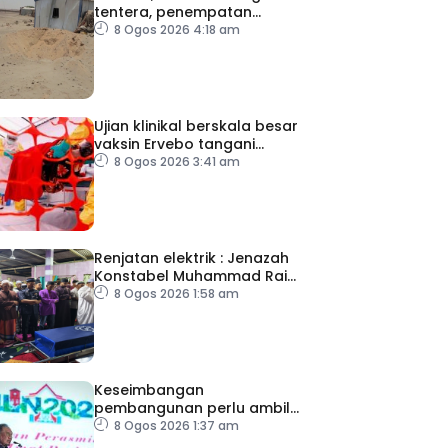
tentera, penempatan
pelarian
8 Ogos 2026 4:18 am
Ujian klinikal berskala besar
vaksin Ervebo tangani
wabak Ebola
8 Ogos 2026 3:41 am
Renjatan elektrik : Jenazah
Konstabel Muhammad Raimi
selamat dikebumikan
8 Ogos 2026 1:58 am
Keseimbangan
pembangunan perlu ambil
kira lokasi tumpuan
8 Ogos 2026 1:37 am