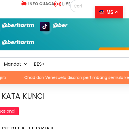
INFO CUACA
MS
Mandat
BES+
 dan Venezuela disaran pertimbang semula keputusan tarik diri
KATA KUNCI
Nasional