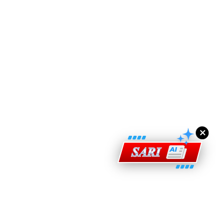
ad Perkasa SCORE Marathon 2026 Melalui Kerjasama
engaruh Larian Antarabangsa
×