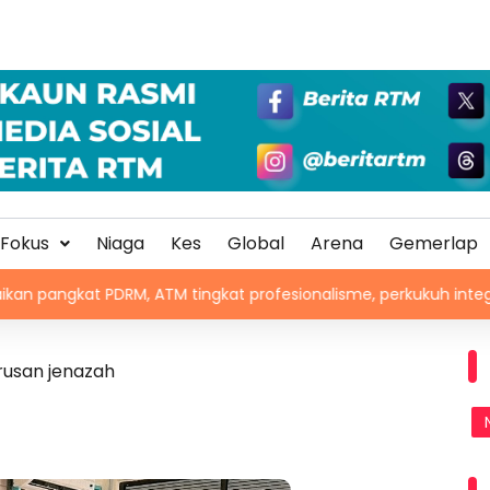
Fokus
Niaga
Kes
Global
Arena
Gemerlap
, ATM tingkat profesionalisme, perkukuh integriti
Chad
rusan jenazah