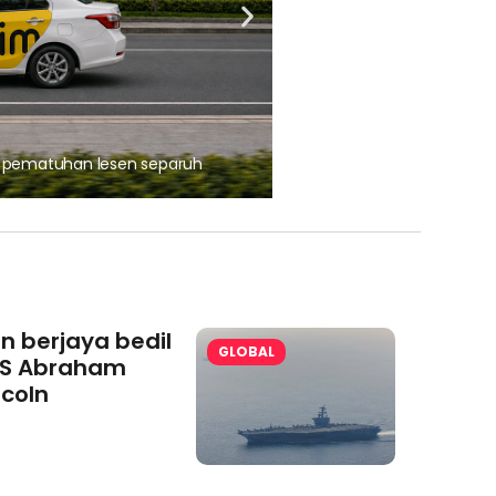
, pematuhan lesen separuh
Ajinomoto (Malaysia) Berh
aminoVITAL® Bersama Pemp
an berjaya bedil
GLOBAL
S Abraham
ncoln