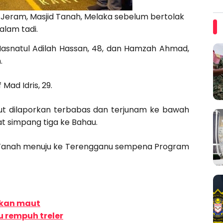
eram, Masjid Tanah, Melaka sebelum bertolak
lam tadi.
tu Hasnatul Adilah Hassan, 48, dan Hamzah Ahmad,
.
Mad Idris, 29.
rut dilaporkan terbabas dan terjunam ke bawah
t simpang tiga ke Bahau.
d Tanah menuju ke Terengganu sempena Program
hkan maut
 rempuh treler