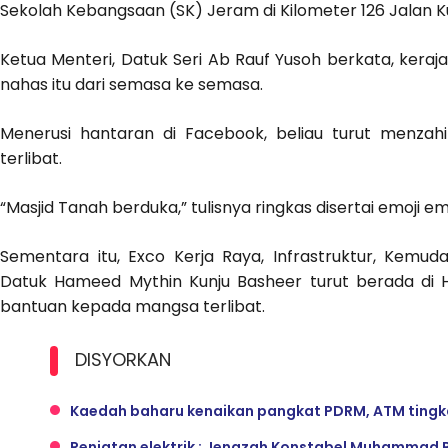
Sekolah Kebangsaan (SK) Jeram di Kilometer 126 Jalan K
Ketua Menteri, Datuk Seri Ab Rauf Yusoh berkata, ke
nahas itu dari semasa ke semasa.
Menerusi hantaran di Facebook, beliau turut menza
terlibat.
“Masjid Tanah berduka,” tulisnya ringkas disertai emoji em
Sementara itu, Exco Kerja Raya, Infrastruktur, Kem
Datuk Hameed Mythin Kunju Basheer turut berada di
bantuan kepada mangsa terlibat.
DISYORKAN
Kaedah baharu kenaikan pangkat PDRM, ATM tingkat
Renjatan elektrik : Jenazah Konstabel Muhammad 