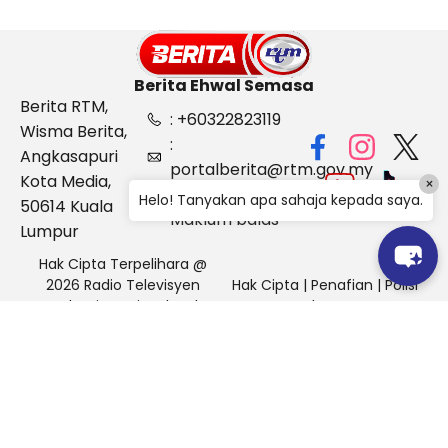
Berita Ehwal Semasa
Berita RTM,
: +60322823119
Wisma Berita,
:
Angkasapuri
portalberita@rtm.gov.my
Kota Media,
×
: Aduan &
Helo! Tanyakan apa sahaja kepada saya.
50614 Kuala
Maklum balas
Lumpur
Hak Cipta Terpelihara @
2026 Radio Televisyen
Hak Cipta
|
Penafian
|
Polisi
Malaysia, Berita Ehwal
Keselamatan
Semasa (BES)
Pihak Portal Berita RTM tidak bertanggungjawab terhadap
sebarang kehilangan atau kerosakan yang dialami kerana
menggunakan maklumat dalam laman ini.