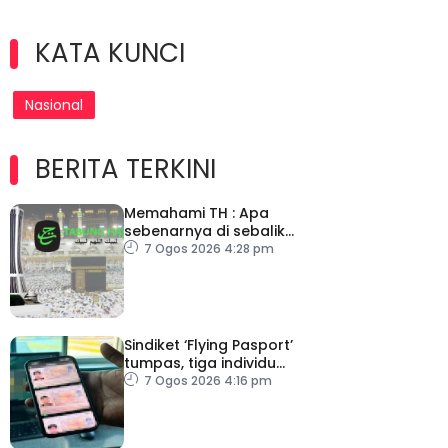
KATA KUNCI
Nasional
BERITA TERKINI
Memahami TH : Apa
sebenarnya di sebalik
angka
7 Ogos 2026 4:28 pm
Sindiket ‘Flying Pasport’
tumpas, tiga individu
ditahan
7 Ogos 2026 4:16 pm