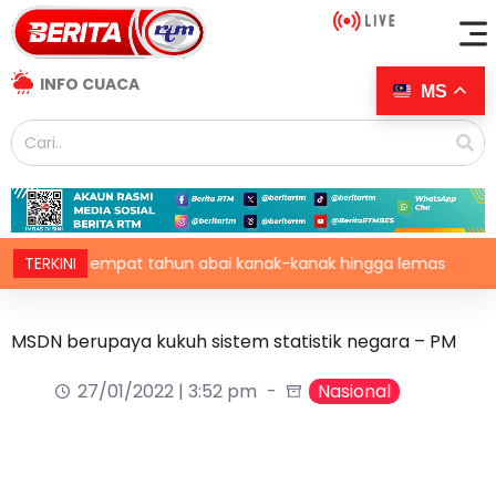
INFO CUACA
MS
ara empat tahun abai kanak-kanak hingga lemas
TERKINI
Rizab
MSDN berupaya kukuh sistem statistik negara – PM
27/01/2022 | 3:52 pm
Nasional