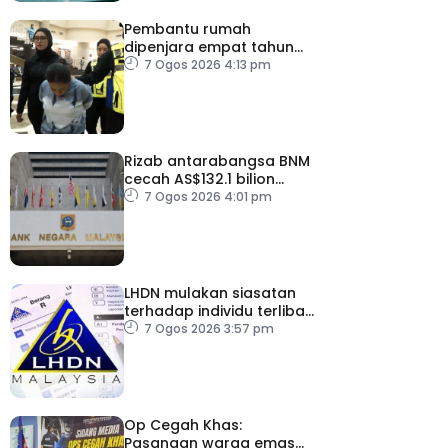
Pembantu rumah
dipenjara empat tahun
abai kanak-kanak hingga
7 Ogos 2026 4:13 pm
lemas
Rizab antarabangsa BNM
cecah AS$132.1 bilion
setakat Julai
7 Ogos 2026 4:01 pm
LHDN mulakan siasatan
terhadap individu terlibat
dalam Laporan RCI TH
7 Ogos 2026 3:57 pm
Op Cegah Khas:
Pasangan warga emas