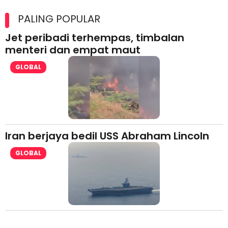
Maxim Malaysia dedah laporan keselamatan, pematuhan
lesen separuh pertama 2026
PALING POPULAR
Jet peribadi terhempas, timbalan
menteri dan empat maut
GLOBAL
Iran berjaya bedil USS Abraham Lincoln
GLOBAL