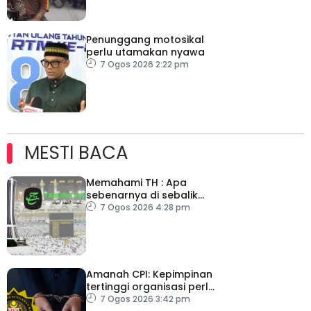
Penunggang motosikal
perlu utamakan nyawa
7 Ogos 2026 2:22 pm
MESTI BACA
Memahami TH : Apa
sebenarnya di sebalik
angka
7 Ogos 2026 4:28 pm
Amanah CPI: Kepimpinan
tertinggi organisasi perlu
pacu reformasi radikal
7 Ogos 2026 3:42 pm