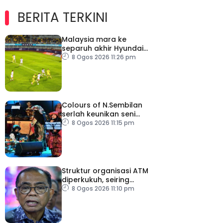
BERITA TERKINI
Malaysia mara ke
separuh akhir Hyundai
ASEAN Cup
8 Ogos 2026 11:26 pm
Colours of N.Sembilan
serlah keunikan seni
budaya negeri beradat
8 Ogos 2026 11:15 pm
Struktur organisasi ATM
diperkukuh, seiring
pemodenan aset
8 Ogos 2026 11:10 pm
pertahanan