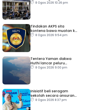
dokumentasi
8 Ogos 2026 10:26 pm
Tindakan AKPS sita
kontena bawa muatan ke
Israel bukti ketegasan
8 Ogos 2026 9:54 pm
Malaysia
Tentera Yaman dakwa
Huthi lancar peluru
berpandu ke arah Laut
8 Ogos 2026 9:00 pm
Merah
Inisiatif beli seragam
sekolah secara ansuran
ringankan beban ibu
8 Ogos 2026 8:37 pm
bapa