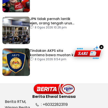
JPN tidak pernah lantik
ejen, orang tengah urus
dokumentasi
8 Ogos 2026 10:26 pm
×
Tindakan AKPS sita
kontena bawa muatan ke
Israel bukti ketegasan
8 Ogos 2026 9:54 pm
Malaysia
Berita Ehwal Semasa
Berita RTM,
: +60322823119
Wisma Berita,