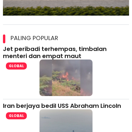
Maxim Malaysia dedah laporan keselamatan, pematuhan
lesen separuh pertama 2026
PALING POPULAR
Jet peribadi terhempas, timbalan
menteri dan empat maut
GLOBAL
Iran berjaya bedil USS Abraham Lincoln
GLOBAL