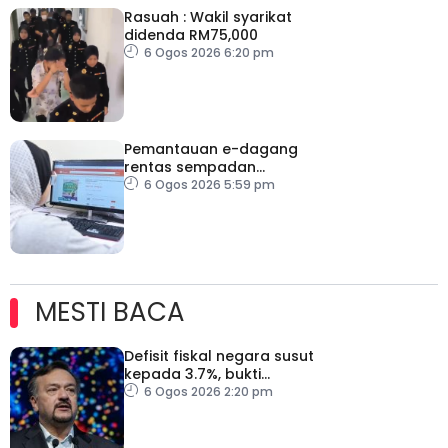
Rasuah : Wakil syarikat
didenda RM75,000
6 Ogos 2026 6:20 pm
Pemantauan e-dagang
rentas sempadan
diperketat, pastikan
6 Ogos 2026 5:59 pm
persaingan adil
MESTI BACA
Defisit fiskal negara susut
kepada 3.7%, bukti
keyakinan pelabur masih
6 Ogos 2026 2:20 pm
kukuh