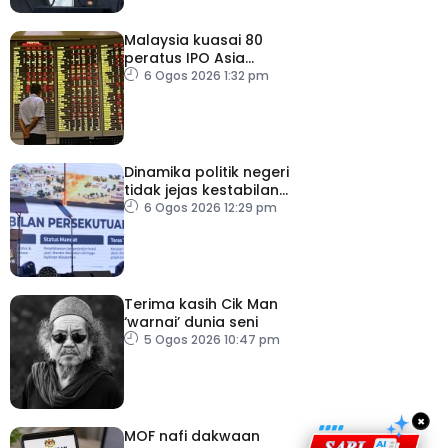
Malaysia kuasai 80
peratus IPO Asia
Tenggara, kumpul AS$1.4
6 Ogos 2026 1:32 pm
bilion separuh pertama
2026
Dinamika politik negeri
tidak jejas kestabilan
Kerajaan Perpaduan
6 Ogos 2026 12:29 pm
Persekutuan – TPM Zahid
Terima kasih Cik Man
‘warnai’ dunia seni
5 Ogos 2026 10:47 pm
×
MOF nafi dakwaan