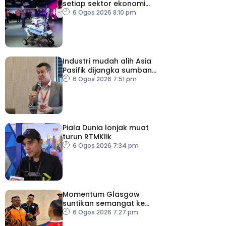
setiap sektor ekonomi
diperkasa seiring
6 Ogos 2026 8:10 pm
kemajuan inovasi
Industri mudah alih Asia
Pasifik dijangka sumbang
AS$1.4 trilion menjelang
6 Ogos 2026 7:51 pm
2030
Piala Dunia lonjak muat
turun RTMKlik
6 Ogos 2026 7:34 pm
Momentum Glasgow
suntikan semangat ke
Sukan Asia 2026
6 Ogos 2026 7:27 pm