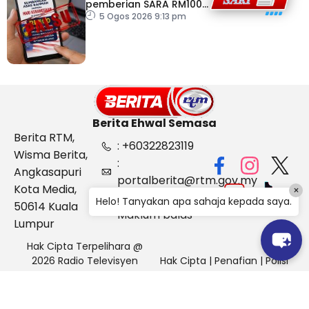
pemberian SARA RM100
sempena Hari
5 Ogos 2026 9:13 pm
Kebangsaan
Berita Ehwal Semasa
Berita RTM,
: +60322823119
Wisma Berita,
:
Angkasapuri
portalberita@rtm.gov.my
Kota Media,
×
: Aduan &
Helo! Tanyakan apa sahaja kepada saya.
50614 Kuala
Maklum balas
Lumpur
Hak Cipta Terpelihara @
2026 Radio Televisyen
Hak Cipta
|
Penafian
|
Polisi
Malaysia, Berita Ehwal
Keselamatan
Semasa (BES)