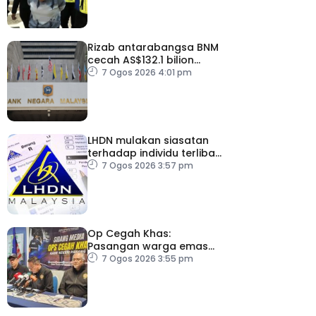
Rizab antarabangsa BNM
cecah AS$132.1 bilion
setakat Julai
7 Ogos 2026 4:01 pm
LHDN mulakan siasatan
terhadap individu terlibat
dalam Laporan RCI TH
7 Ogos 2026 3:57 pm
Op Cegah Khas:
Pasangan warga emas
antara 1,209 individu
7 Ogos 2026 3:55 pm
positif dadah