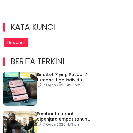
KATA KUNCI
Nasional
BERITA TERKINI
Sindiket ‘Flying Pasport’
tumpas, tiga individu
ditahan
7 Ogos 2026 4:16 pm
Pembantu rumah
dipenjara empat tahun
abai kanak-kanak hingga
7 Ogos 2026 4:13 pm
lemas