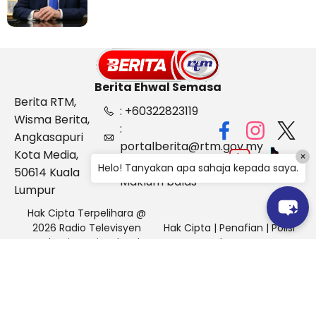
Berita Ehwal Semasa
Berita RTM,
: +60322823119
Wisma Berita,
:
Angkasapuri
portalberita@rtm.gov.my
Kota Media,
×
: Aduan &
Helo! Tanyakan apa sahaja kepada saya.
50614 Kuala
Maklum balas
Lumpur
Hak Cipta Terpelihara @
2026 Radio Televisyen
Hak Cipta
|
Penafian
|
Polisi
Malaysia, Berita Ehwal
Keselamatan
Semasa (BES)
Pihak Portal Berita RTM tidak bertanggungjawab terhadap