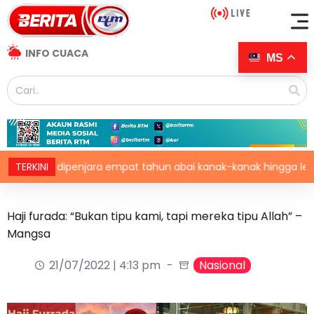
INFO CUACA
MS
enjara empat tahun abai kanak-kanak hingga lemas
TERKINI
R
Haji furada: “Bukan tipu kami, tapi mereka tipu Allah” –
Mangsa
21/07/2022 | 4:13 pm
Nasional