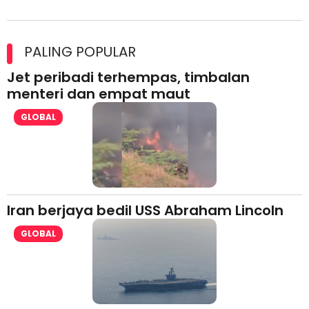
Maxim Malaysia dedah laporan keselamatan, pematuhan
lesen separuh pertama 2026
PALING POPULAR
Jet peribadi terhempas, timbalan
menteri dan empat maut
GLOBAL
Iran berjaya bedil USS Abraham Lincoln
GLOBAL