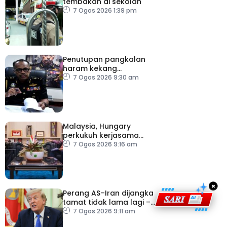
tembakan di sekolah
7 Ogos 2026 1:39 pm
Penutupan pangkalan
haram kekang
penyeludupan di
7 Ogos 2026 9:30 am
Kelantan
Malaysia, Hungary
perkukuh kerjasama
sektor pertanian
7 Ogos 2026 9:16 am
×
Perang AS–Iran dijangka
tamat tidak lama lagi –
Trump
7 Ogos 2026 9:11 am