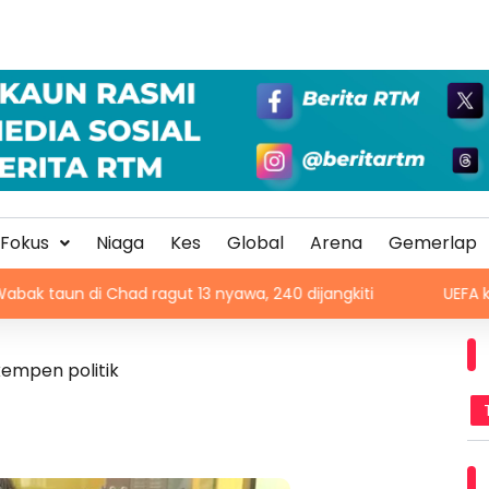
Fokus
Niaga
Kes
Global
Arena
Gemerlap
Chad ragut 13 nyawa, 240 dijangkiti
UEFA kekal boikot P
kempen politik