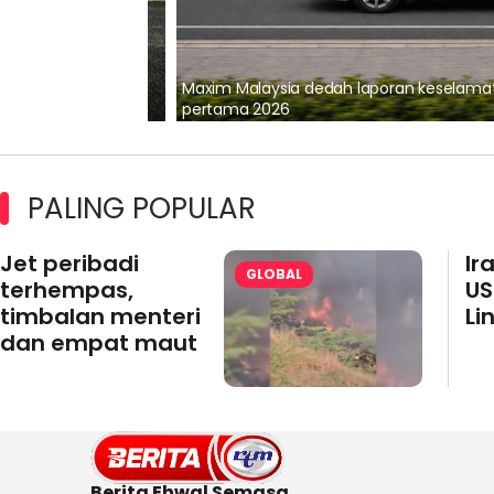
lalui Kerjasama
Maxim Malaysia dedah laporan keselamatan
pertama 2026
PALING POPULAR
Jet peribadi
Ir
GLOBAL
terhempas,
US
timbalan menteri
Li
dan empat maut
Berita Ehwal Semasa