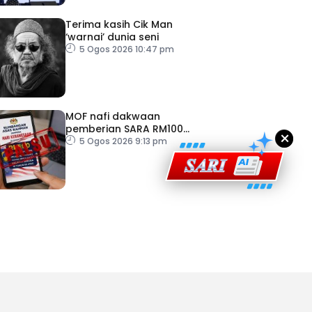
Terima kasih Cik Man
‘warnai’ dunia seni
5 Ogos 2026 10:47 pm
ad Perkasa SCORE Marathon 2026 Melalui Kerjasama
engaruh Larian Antarabangsa
MOF nafi dakwaan
pemberian SARA RM100
×
sempena Hari Kebangsaan
5 Ogos 2026 9:13 pm