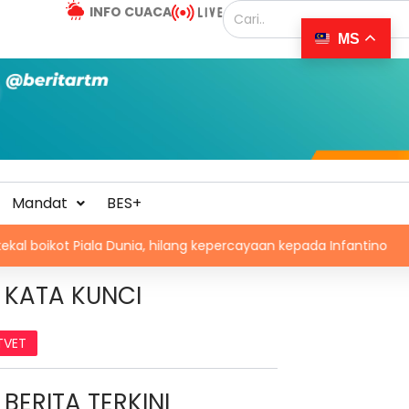
INFO CUACA
MS
Mandat
BES+
iala Dunia, hilang kepercayaan kepada Infantino
MotoGP:
KATA KUNCI
TVET
BERITA TERKINI