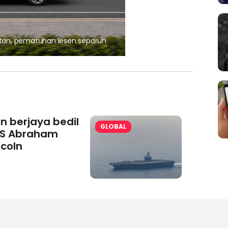
, pematuhan lesen separuh
Ajinomoto (Malaysia) Berh
aminoVITAL® Bersama Pemp
an berjaya bedil
GLOBAL
S Abraham
ncoln