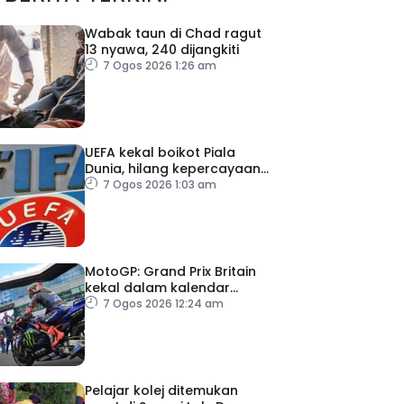
Wabak taun di Chad ragut
13 nyawa, 240 dijangkiti
7 Ogos 2026 1:26 am
UEFA kekal boikot Piala
Dunia, hilang kepercayaan
kepada Infantino
7 Ogos 2026 1:03 am
MotoGP: Grand Prix Britain
kekal dalam kalendar
hingga 2028
7 Ogos 2026 12:24 am
Pelajar kolej ditemukan