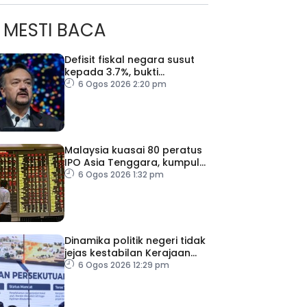
MESTI BACA
Defisit fiskal negara susut
kepada 3.7%, bukti
keyakinan pelabur masih
6 Ogos 2026 2:20 pm
kukuh
Malaysia kuasai 80 peratus
IPO Asia Tenggara, kumpul
AS$1.4 bilion separuh
6 Ogos 2026 1:32 pm
pertama 2026
Dinamika politik negeri tidak
jejas kestabilan Kerajaan
Perpaduan Persekutuan –
6 Ogos 2026 12:29 pm
TPM Zahid