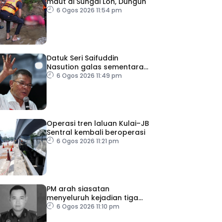
maut di Sungai Loh, Dungun
6 Ogos 2026 11:54 pm
Datuk Seri Saifuddin
Nasution galas sementara
tugas Timbalan Presiden
6 Ogos 2026 11:49 pm
PKR
Operasi tren laluan Kulai–JB
Sentral kembali beroperasi
6 Ogos 2026 11:21 pm
PM arah siasatan
menyeluruh kejadian tiga
anggota polis maut akibat
6 Ogos 2026 11:10 pm
renjatan elektrik