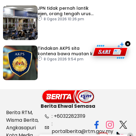
JPN tidak pernah lantik
ejen, orang tengah urus
dokumentasi
8 Ogos 2026 10:26 pm
×
Tindakan AKPS sita
kontena bawa muatan ke
Israel bukti ketegasan
8 Ogos 2026 9:54 pm
Malaysia
Berita Ehwal Semasa
Berita RTM,
: +60322823119
Wisma Berita,
:
Angkasapuri
portalberita@rtm.gov.my
Kota Media,
×