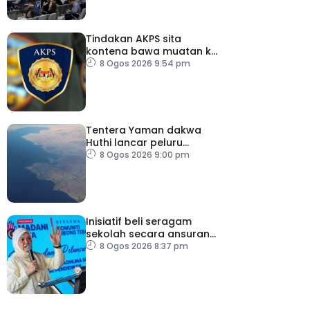
Tindakan AKPS sita
kontena bawa muatan ke
Israel bukti ketegasan
8 Ogos 2026 9:54 pm
Malaysia
Tentera Yaman dakwa
Huthi lancar peluru
berpandu ke arah Laut
8 Ogos 2026 9:00 pm
Merah
Inisiatif beli seragam
sekolah secara ansuran
ringankan beban ibu
8 Ogos 2026 8:37 pm
bapa