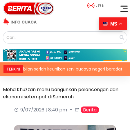
INFO CUACA
MS
Sembilan serlah keunikan seni budaya negeri beradat
TERKINI
St
Mohd Khuzzan mahu bangunkan pelancongan dan
ekonomi setempat di Semerah
9/07/2026 | 8:40 pm
Berita