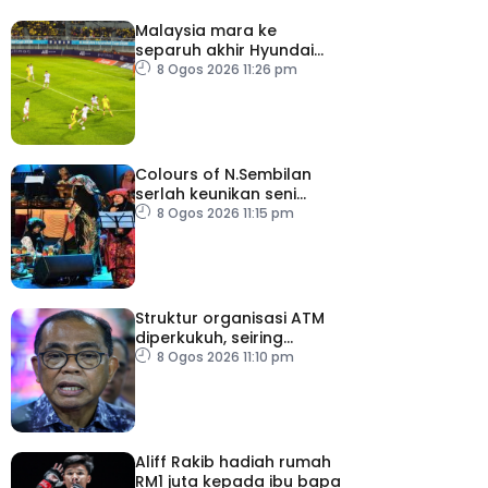
Malaysia mara ke
separuh akhir Hyundai
ASEAN Cup
8 Ogos 2026 11:26 pm
Colours of N.Sembilan
serlah keunikan seni
budaya negeri beradat
8 Ogos 2026 11:15 pm
Struktur organisasi ATM
diperkukuh, seiring
pemodenan aset
8 Ogos 2026 11:10 pm
pertahanan
Aliff Rakib hadiah rumah
RM1 juta kepada ibu bapa