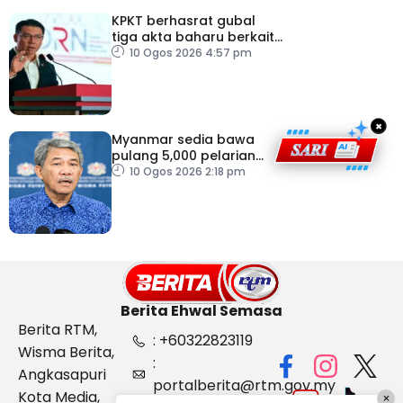
KPKT berhasrat gubal
tiga akta baharu berkait
perumahan
10 Ogos 2026 4:57 pm
×
Myanmar sedia bawa
pulang 5,000 pelarian
guna kapal
10 Ogos 2026 2:18 pm
Berita Ehwal Semasa
Berita RTM,
: +60322823119
Wisma Berita,
:
Angkasapuri
portalberita@rtm.gov.my
Kota Media,
×