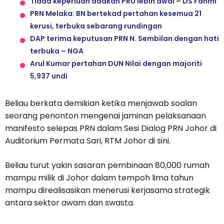
Tiada keperluan adakan PRU lebih awal – DS Fahmi
PRN Melaka: BN bertekad pertahan kesemua 21
kerusi, terbuka sebarang rundingan
DAP terima keputusan PRN N. Sembilan dengan hati
terbuka – NGA
Arul Kumar pertahan DUN Nilai dengan majoriti
5,937 undi
Beliau berkata demikian ketika menjawab soalan
seorang penonton mengenai jaminan pelaksanaan
manifesto selepas PRN dalam Sesi Dialog PRN Johor di
Auditorium Permata Sari, RTM Johor di sini.
Beliau turut yakin sasaran pembinaan 80,000 rumah
mampu milik di Johor dalam tempoh lima tahun
mampu direalisasikan menerusi kerjasama strategik
antara sektor awam dan swasta.