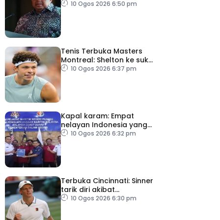
manfaat Dana
10 Ogos 2026 6:50 pm
Pelancongan Belia
Tenis Terbuka Masters
Montreal: Shelton ke suku
akhir
10 Ogos 2026 6:37 pm
Kapal karam: Empat
nelayan Indonesia yang
terselamat diserah
10 Ogos 2026 6:32 pm
kepada konsulat
Terbuka Cincinnati: Sinner
tarik diri akibat
kecederaan lutut
10 Ogos 2026 6:30 pm