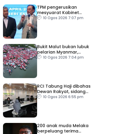
TPM pengerusikan
mesyuarat Kabinet
sepanjang ketiadaan PM
10 Ogos 2026 7:07 pm
Bukit Malut bukan lubuk
pelarian Myanmar,
majoriti penduduk
10 Ogos 2026 7:04 pm
warganegara Malaysia
RCI Tabung Haji dibahas
Dewan Rakyat, sidang
khas teliti penemuan dan
10 Ogos 2026 6:55 pm
syor laporan
200 anak muda Melaka
berpeluang terima