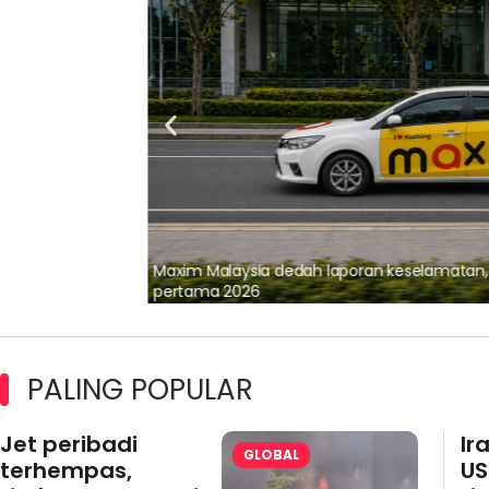
lalui Kerjasama
Maxim Malaysia dedah laporan keselamatan
pertama 2026
PALING POPULAR
Jet peribadi
Ir
GLOBAL
terhempas,
US