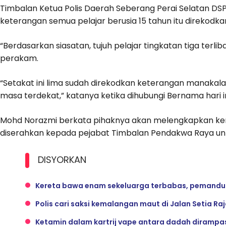
Timbalan Ketua Polis Daerah Seberang Perai Selatan D
keterangan semua pelajar berusia 15 tahun itu direkodkan h
“Berdasarkan siasatan, tujuh pelajar tingkatan tiga terl
perakam.
“Setakat ini lima sudah direkodkan keterangan manakal
masa terdekat,” katanya ketika dihubungi Bernama hari in
Mohd Norazmi berkata pihaknya akan melengkapkan ker
diserahkan kepada pejabat Timbalan Pendakwa Raya unt
DISYORKAN
Kereta bawa enam sekeluarga terbabas, pemandu
Polis cari saksi kemalangan maut di Jalan Setia Ra
Ketamin dalam kartrij vape antara dadah dirampas