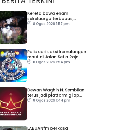
BERITA TERKINI
Kereta bawa enam
sekeluarga terbabas,
pemandu maut
8 Ogos 2026 1:57 pm
Polis cari saksi kemalangan
maut di Jalan Setia Raja
8 Ogos 2026 1:54 pm
Dewan Waghih N. Sembilan
terus jadi platform gilap
kepimpinan belia
8 Ogos 2026 1:44 pm
LABUANfm perkasa