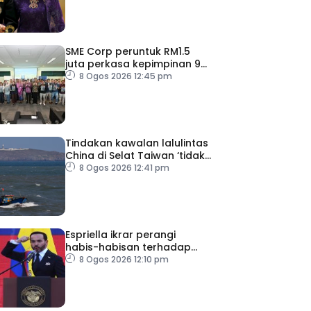
SME Corp peruntuk RM1.5
juta perkasa kepimpinan 90
PMKS
8 Ogos 2026 12:45 pm
Tindakan kawalan lalulintas
China di Selat Taiwan ‘tidak
masuk akal’
8 Ogos 2026 12:41 pm
Espriella ikrar perangi
habis-habisan terhadap
pengganas narkotik
8 Ogos 2026 12:10 pm