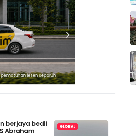
, pematuhan lesen separuh
Ajinomoto (Malaysia) Berh
aminoVITAL® Bersama Pemp
an berjaya bedil
GLOBAL
S Abraham