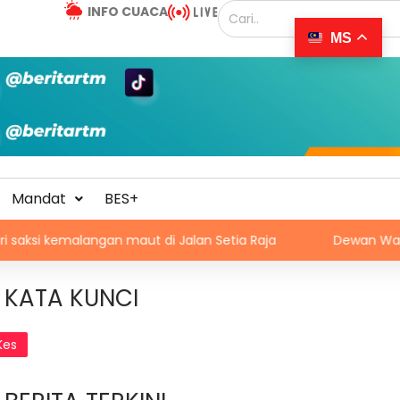
INFO CUACA
MS
Mandat
BES+
langan maut di Jalan Setia Raja
Dewan Waghih N. Sembila
KATA KUNCI
Kes