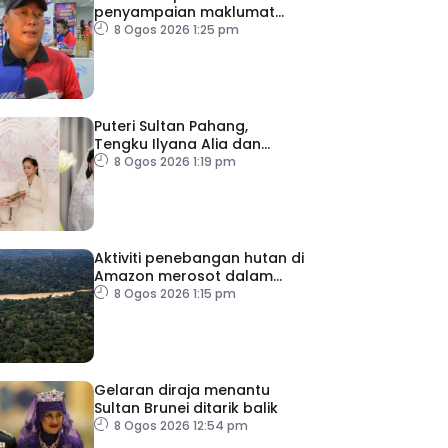
penyampaian maklumat
menerusi siaran luar RDL
8 Ogos 2026 1:25 pm
Puteri Sultan Pahang,
Tengku Ilyana Alia dan
pasangan selamat
8 Ogos 2026 1:19 pm
diijabkabulkan
Aktiviti penebangan hutan di
Amazon merosot dalam
tempoh sedekad
8 Ogos 2026 1:15 pm
Gelaran diraja menantu
Sultan Brunei ditarik balik
8 Ogos 2026 12:54 pm