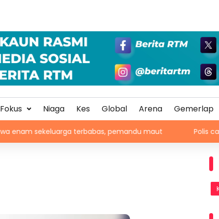
Fokus
Niaga
Kes
Global
Arena
Gemerlap
eluarga terbabas, pemandu maut
Polis cari saksi kema