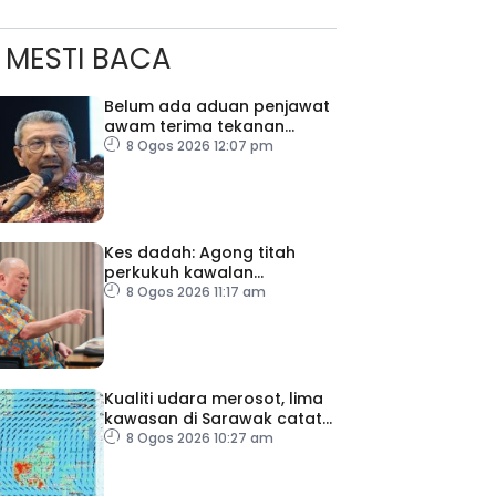
MESTI BACA
Belum ada aduan penjawat
awam terima tekanan
daripada ahli politik
8 Ogos 2026 12:07 pm
Kes dadah: Agong titah
perkukuh kawalan
lapangan terbang, pintu
8 Ogos 2026 11:17 am
masuk negara
Kualiti udara merosot, lima
kawasan di Sarawak catat
IPU tidak sihat
8 Ogos 2026 10:27 am