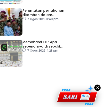
Peruntukan pertahanan
ditambah dalam
Belanjawan 2027
7 Ogos 2026 8:40 pm
Memahami TH : Apa
sebenarnya di sebalik
angka
7 Ogos 2026 4:28 pm
ad Perkasa SCORE Marathon 2026 Melalui Kerjasama
engaruh Larian Antarabangsa
×