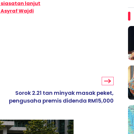
 siasatan lanjut
 Asyraf Wajdi
Sorok 2.21 tan minyak masak peket,
pengusaha premis didenda RM15,000
ARTIKEL TAJAAN