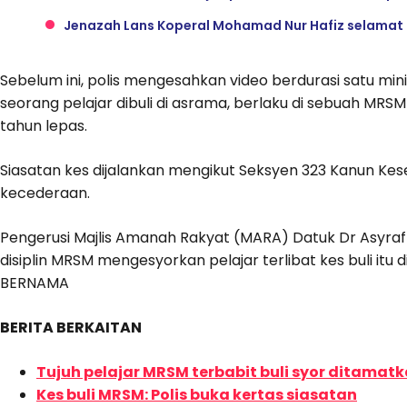
Jenazah Lans Koperal Mohamad Nur Hafiz selamat
Sebelum ini, polis mengesahkan video berdurasi satu min
seorang pelajar dibuli di asrama, berlaku di sebuah MR
tahun lepas.
Siasatan kes dijalankan mengikut Seksyen 323 Kanun 
kecederaan.
Pengerusi Majlis Amanah Rakyat (MARA) Datuk Dr Asyraf W
disiplin MRSM mengesyorkan pelajar terlibat kes buli itu
BERNAMA
BERITA BERKAITAN
Tujuh pelajar MRSM terbabit buli syor ditamatk
Kes buli MRSM: Polis buka kertas siasatan