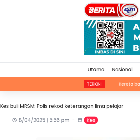
Utama
Nasional
TERKINI
Kereta bawa enam sek
Kes buli MRSM: Polis rekod keterangan lima pelajar
8/04/2025 | 5:56 pm
Kes