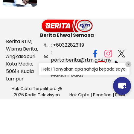
Berita Ehwal Semasa
Berita RTM,
: +60322823119
Wisma Berita,
:
Angkasapuri
portalberita@rtm.gov.my
Kota Media,
×
: Aduan &
Helo! Tanyakan apa sahaja kepada saya.
50614 Kuala
Maklum balas
Lumpur
Hak Cipta Terpelihara @
2026 Radio Televisyen
Hak Cipta
|
Penafian
|
Polisi
Malaysia, Berita Ehwal
Keselamatan
Semasa (BES)
Pihak Portal Berita RTM tidak bertanggungjawab terhadap