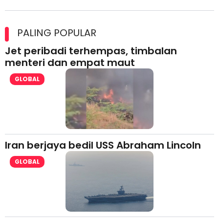
Maxim Malaysia dedah laporan keselamatan, pematuhan
lesen separuh pertama 2026
PALING POPULAR
Jet peribadi terhempas, timbalan
menteri dan empat maut
GLOBAL
Iran berjaya bedil USS Abraham Lincoln
GLOBAL