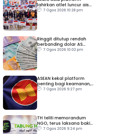
lahirkan atlet luncur ais
negara
7 Ogos 2026 10:28 pm
Ringgit ditutup rendah
berbanding dolar AS
menjelang pengumuman
7 Ogos 2026 10:02 pm
data pasaran buruh AS
ASEAN kekal platform
penting bagi keamanan,
kestabilan serantau –
7 Ogos 2026 9:27 pm
Menteri Luar Kemboja
TH teliti memorandum
NGO, terus laksana baki
syor RCI
7 Ogos 2026 9:24 pm