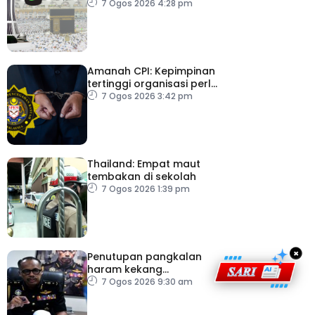
angka
7 Ogos 2026 4:28 pm
Amanah CPI: Kepimpinan
tertinggi organisasi perlu
pacu reformasi radikal
7 Ogos 2026 3:42 pm
Thailand: Empat maut
tembakan di sekolah
7 Ogos 2026 1:39 pm
×
Penutupan pangkalan
haram kekang
penyeludupan di
7 Ogos 2026 9:30 am
Kelantan